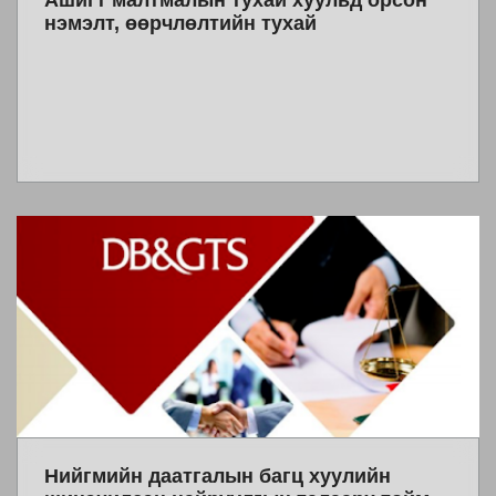
Ашигт малтмалын тухай хуульд орсон
нэмэлт, өөрчлөлтийн тухай
Нийгмийн даатгалын багц хуулийн