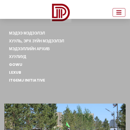
МЭДЭЭ МЭДЭЭЛЭЛ
ХУУЛЬ, ЭРХ ЗҮЙН МЭДЭЭЛЭЛ
МЭДЭЭЛЛИЙН АРХИВ
ХУУЛИУД
GOWU
LEXUB
ITGEMJ INITIATIVE