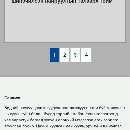
шинэчилсэн найруулгын талаарх тойм
1
2
3
4
Санамж
Бидний энэхүү цахим хуудсаараа дамжуулан өгч буй мэдээлэл
нь хууль зүйн болон бусад төрлийн албан ёсны зөвлөгөөнд
хамаарахгүй бөгөөд зөвхөн ерөнхий мэдээлэл өгөх зорилго
агуулсан болно. Цахим хуудсан дах хууль, эрх зүйн шинэчлэл,