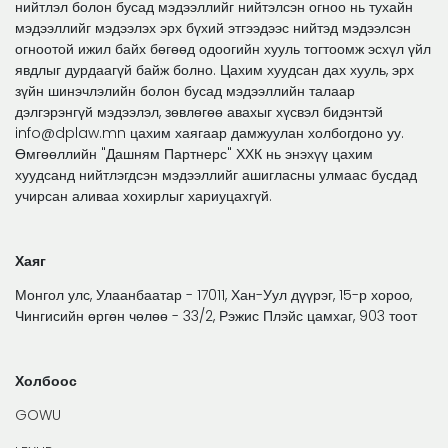
нийтлэл болон бусад мэдээллийг нийтэлсэн огноо нь тухайн
мэдээллийг мэдээлэх эрх бүхий этгээдээс нийтэд мэдээлсэн
огноотой ижил байх бөгөөд одоогийн хууль тогтоомж эсхүл үйл
явдлыг дурдаагүй байж болно. Цахим хуудсан дах хууль, эрх
зүйн шинэчлэлийн болон бусад мэдээллийн талаар
дэлгэрэнгүй мэдээлэл, зөвлөгөө авахыг хүсвэл бидэнтэй
info@dplaw.mn цахим хаягаар дамжуулан холбогдоно уу.
Өмгөөллийн "Дашням Партнерс" ХХК нь энэхүү цахим
хуудсанд нийтлэгдсэн мэдээллийг ашигласны улмаас бусдад
учирсан аливаа хохирлыг хариуцахгүй.
Хаяг
Монгол улс, Улаанбаатар - 17011, Хан-Уул дүүрэг, 15-р хороо,
Чингисийн өргөн чөлөө - 33/2, Рэжис Плэйс цамхаг, 903 тоот
Холбоос
GOWU