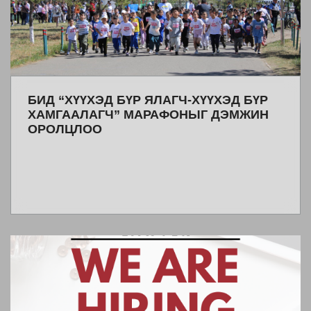
БИД “ХҮҮХЭД БҮР ЯЛАГЧ-ХҮҮХЭД БҮР
ХАМГААЛАГЧ” МАРАФОНЫГ ДЭМЖИН
ОРОЛЦЛОО