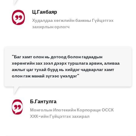
Ц.Ганбаяр
Худалдаа хөгжлийн банкны Гүйцэтгэх
захирлын орлогч
"Баг хамт олон нь дотоод болон гадаадын
хөрөнгийн зах зээл дээрх туршлага арвин, аливаа
ажлыг цаг тухай бүрд нь хийдэг чадварлаг хамт
олон гэж манай зүгээс үнэлдэг"
Б.Гантулга
Монголын Ипотекийн Корпораци ОССК
ХХК-ийн Гүйцэтгэх захирал