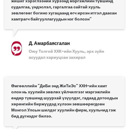
жишиг хэрэглээний хүрээнд мэргэжлийн түвшинд
судалгаа, үндэслэл, гаргалгаа сайтай хууль
зөвлөгөөг богино хугацаанд өгч ирсэн итгэл даасан
хамтрагч байгууллагуудын нэг болсон"
Д. Амарбаясгалан
Оюу Толгой ХХК-ийн Хууль, эрх зүйн
асуудал хариуцсан захирал
Өмгөөллийн "ДиБи энд ЖиТиЭс" ХХН-ийн хамт
олон нь хуулийн зөвлөх үйлчилгээг мэргэжлийн
өндөр түвшинд шуурхай үзүүлдэг, гадаад дотоодын
хөрөнгийн биржүүдэд хүлээн зөвшөөрөгдсөн
Монгол Улсын шилдэг хуулийн фирм, хуульчид гэж
бид дүгнэдэг билээ.