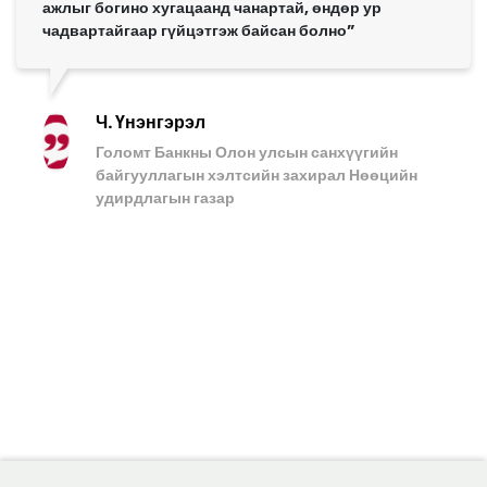
ажлыг богино хугацаанд чанартай, өндөр ур
чадвартайгаар гүйцэтгэж байсан болно”
Ч. Үнэнгэрэл
Голомт Банкны Олон улсын санхүүгийн
байгууллагын хэлтсийн захирал Нөөцийн
удирдлагын газар