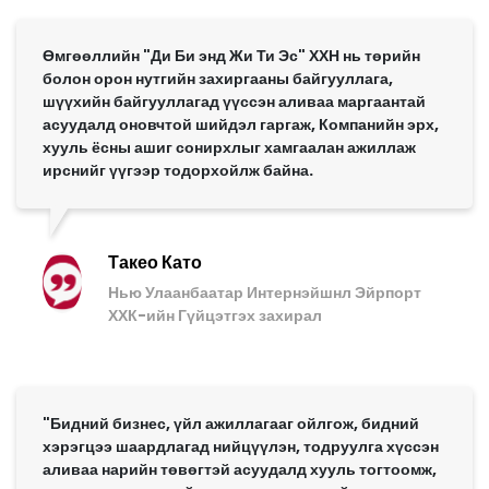
Өмгөөллийн "Ди Би энд Жи Ти Эс" ХХН нь төрийн
болон орон нутгийн захиргааны байгууллага,
шүүхийн байгууллагад үүссэн аливаа маргаантай
асуудалд оновчтой шийдэл гаргаж, Компанийн эрх,
хууль ёсны ашиг сонирхлыг хамгаалан ажиллаж
ирснийг үүгээр тодорхойлж байна.
Такео Като
Нью Улаанбаатар Интернэйшнл Эйрпорт
ХХК-ийн Гүйцэтгэх захирал
"Бидний бизнес, үйл ажиллагааг ойлгож, бидний
хэрэгцээ шаардлагад нийцүүлэн, тодруулга хүссэн
аливаа нарийн төвөгтэй асуудалд хууль тогтоомж,