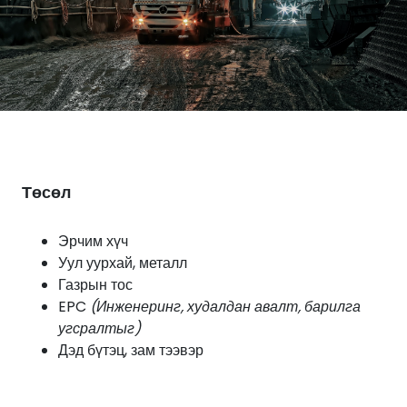
Төсөл
Эрчим хүч
Уул уурхай, металл
Газрын тос
EPC
(Инженеринг, худалдан авалт, барилга
угсралтыг)
Дэд бүтэц, зам тээвэр