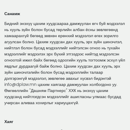
Санамж
Бидний энэхүү цахим хуудсаараа дамжуулан өгч буй мэдээлэл
нь хууль зүйн болон бусад төрлийн албан ёсны зөвлөгөөнд
хамаарахгүй бөгөөд зөвхөн ерөнхий мэдээлэл өгөх зорилго
агуулсан болно. Цахим хуудсан дах хууль, эрх зүйн шинэчлэл,
нийтлэл болон бусад мэдээллийг нийтэлсэн огноо нь тухайн
мэдээллийг мэдээлэх эрх бүхий этгээдээс нийтэд мэдээлсэн
огноотой ижил байх бөгөөд одоогийн хууль тогтоомж эсхүл үйл
явдлыг дурдаагүй байж болно. Цахим хуудсан дах хууль, эрх
зүйн шинэчлэлийн болон бусад мэдээллийн талаар
дэлгэрэнгүй мэдээлэл, зөвлөгөө авахыг хүсвэл бидэнтэй
info@dplaw.mn цахим хаягаар дамжуулан холбогдоно уу.
Өмгөөллийн "Дашням Партнерс" ХХК нь энэхүү цахим
хуудсанд нийтлэгдсэн мэдээллийг ашигласны улмаас бусдад
учирсан аливаа хохирлыг хариуцахгүй.
Хаяг