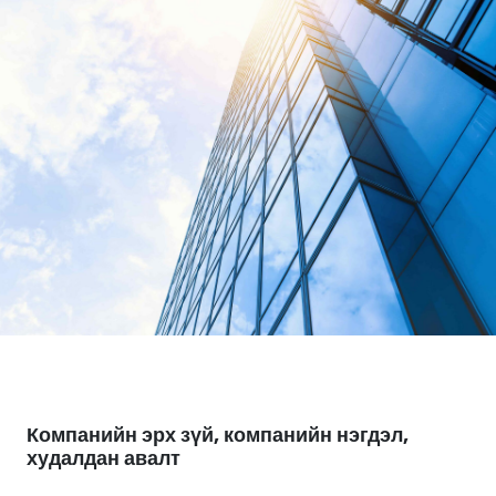
Компанийн эрх зүй, компанийн нэгдэл,
худалдан авалт