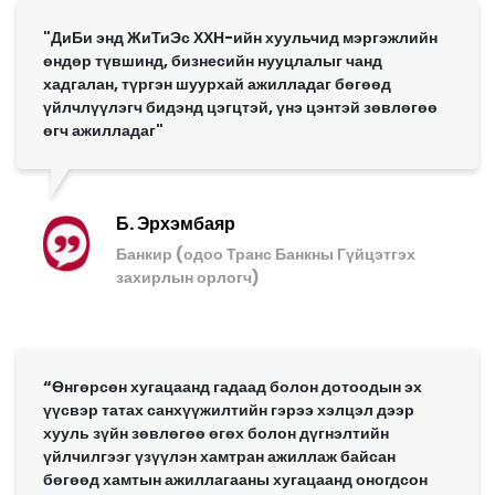
"ДиБи энд ЖиТиЭс ХХН-ийн хуульчид мэргэжлийн
өндөр түвшинд, бизнесийн нууцлалыг чанд
хадгалан, түргэн шуурхай ажилладаг бөгөөд
үйлчлүүлэгч бидэнд цэгцтэй, үнэ цэнтэй зөвлөгөө
өгч ажилладаг"
Б. Эрхэмбаяр
Банкир (одоо Транс Банкны Гүйцэтгэх
захирлын орлогч)
“Өнгөрсөн хугацаанд гадаад болон дотоодын эх
үүсвэр татах санхүүжилтийн гэрээ хэлцэл дээр
хууль зүйн зөвлөгөө өгөх болон дүгнэлтийн
үйлчилгээг үзүүлэн хамтран ажиллаж байсан
бөгөөд хамтын ажиллагааны хугацаанд оногдсон