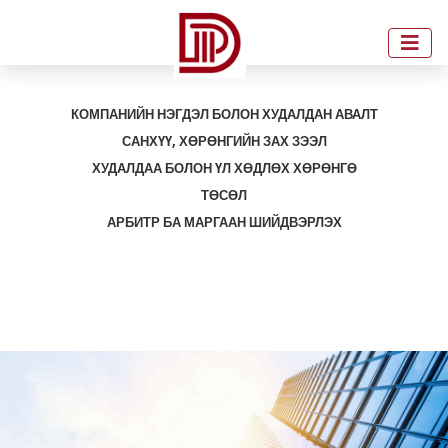
КОМПАНИЙН НЭГДЭЛ БОЛОН ХУДАЛДАН АВАЛТ
САНХҮҮ, ХӨРӨНГИЙН ЗАХ ЗЭЭЛ
ХУДАЛДАА БОЛОН ҮЛ ХӨДЛӨХ ХӨРӨНГӨ
ТӨСӨЛ
АРБИТР БА МАРГААН ШИЙДВЭРЛЭХ