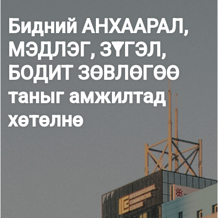
Бидний АНХААРАЛ,
МЭДЛЭГ, ЗҮТГЭЛ,
БОДИТ ЗӨВЛӨГӨӨ
таныг амжилтад
хөтөлнө