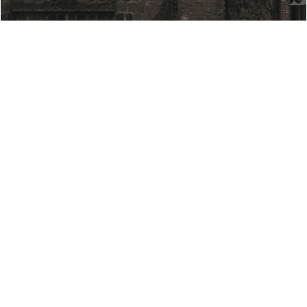
Санамж
Бидний энэхүү цахим хуудсаараа дамжуулан өгч буй мэдээлэл
нь хууль зүйн болон бусад төрлийн албан ёсны зөвлөгөөнд
хамаарахгүй бөгөөд зөвхөн ерөнхий мэдээлэл өгөх зорилго
агуулсан болно. Цахим хуудсан дах хууль, эрх зүйн шинэчлэл,
нийтлэл болон бусад мэдээллийг нийтэлсэн огноо нь тухайн
мэдээллийг мэдээлэх эрх бүхий этгээдээс нийтэд мэдээлсэн
огноотой ижил байх бөгөөд одоогийн хууль тогтоомж эсхүл үйл
явдлыг дурдаагүй байж болно. Цахим хуудсан дах хууль, эрх
зүйн шинэчлэлийн болон бусад мэдээллийн талаар
дэлгэрэнгүй мэдээлэл, зөвлөгөө авахыг хүсвэл бидэнтэй
info@dplaw.mn цахим хаягаар дамжуулан холбогдоно уу.
Өмгөөллийн "Дашням Партнерс" ХХК нь энэхүү цахим