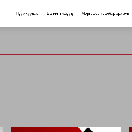
Нүүр хуудас
Багийн гишүүд
Мэргэшсэн салбар эрх зүй