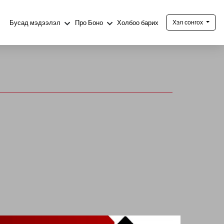
Бусад мэдээлэл
Про Боно
Холбоо барих
Хэл сонгох