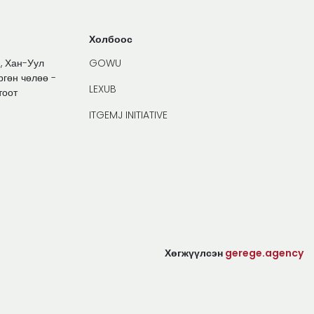
Холбоос
1, Хан-Уул
GOWU
ргөн чөлөө -
LEXUB
тоот
ITGEMJ INITIATIVE
Хөгжүүлсэн
gerege.agency