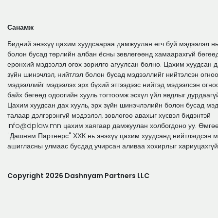
Санамж
Бидний энэхүү цахим хуудсаараа дамжуулан өгч буй мэдээлэл нь
болон бусад төрлийн албан ёсны зөвлөгөөнд хамаарахгүй бөгөө
ерөнхий мэдээлэл өгөх зорилго агуулсан болно. Цахим хуудсан да
зүйн шинэчлэл, нийтлэл болон бусад мэдээллийг нийтэлсэн огноо
мэдээллийг мэдээлэх эрх бүхий этгээдээс нийтэд мэдээлсэн огно
байх бөгөөд одоогийн хууль тогтоомж эсхүл үйл явдлыг дурдаагү
Цахим хуудсан дах хууль, эрх зүйн шинэчлэлийн болон бусад мэ
талаар дэлгэрэнгүй мэдээлэл, зөвлөгөө авахыг хүсвэл бидэнтэй
info@dplaw.mn цахим хаягаар дамжуулан холбогдоно уу. Өмгө
"Дашням Партнерс" ХХК нь энэхүү цахим хуудсанд нийтлэгдсэн 
ашигласны улмаас бусдад учирсан аливаа хохирлыг хариуцахгүй
Copyright 2026 Dashnyam Partners LLC