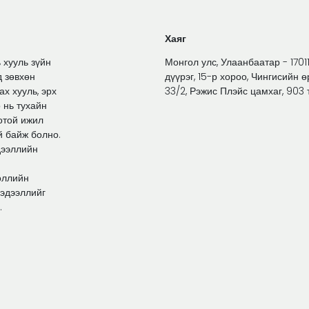
Хаяг
 хууль зүйн
Монгол улс, Улаанбаатар - 1701
д зөвхөн
дүүрэг, 15-р хороо, Чингисийн ө
х хууль, эрх
33/2, Рэжис Плэйс цамхаг, 903 
 нь тухайн
отой ижил
й байж болно.
дээллийн
өллийн
мэдээллийг
.