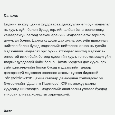
Санамж
Бидний энэхүү цахим хуудсаараа дамжуулан өгч буй мэдээлэл
нь хууль зүйн болон бусад төрлийн албан ёсны зөвлөгөөнд
хамаарахгүй бөгөөд зөвхөн ерөнхий мэдээлэл өгөх зорилго
агуулсан болно. Цахим хуудсан дах хууль, эрх зүйн шинэчлэл,
нийтлэл болон бусад мэдээллийг нийтэлсэн огноо нь тухайн
мэдээллийг мэдээлэх эрх бүхий этгээдээс нийтэд мэдээлсэн
огноотой ижил байх бөгөөд одоогийн хууль тогтоомж эсхүл үйл
явдлыг дурдаагүй байж болно. Цахим хуудсан дах хууль, эрх
зүйн шинэчлэлийн болон бусад мэдээллийн талаар
дэлгэрэнгүй мэдээлэл, зөвлөгөө авахыг хүсвэл бидэнтэй
info@dplaw.mn цахим хаягаар дамжуулан холбогдоно уу.
Өмгөөллийн "Дашням Партнерс" ХХК нь энэхүү цахим
хуудсанд нийтлэгдсэн мэдээллийг ашигласны улмаас бусдад
учирсан аливаа хохирлыг хариуцахгүй.
Хаяг