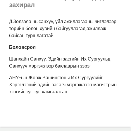
захирал
Д.Золзаяа нь санхүү, үйл ажиллагааны чиглэлээр
төрийн болон хувийн байгууллагад ажиллаж
байсан туршлагатай.
Боловсрол
Шанхайн Санхүү, Эдийн засгийн Их Сургуульд
Санхүүч мэргэжлээр баклаврын зэрэг
АНУ-ын Жорж Вашингтоны Их Сургуулийг
Хэрэглээний эдийн засагч мэргэжлээр магистрын
зэргийг тус тус хамгаалсан.