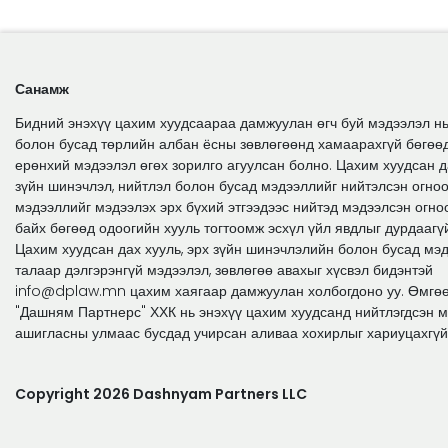
Санамж
Бидний энэхүү цахим хуудсаараа дамжуулан өгч буй мэдээлэл нь
болон бусад төрлийн албан ёсны зөвлөгөөнд хамаарахгүй бөгөө
ерөнхий мэдээлэл өгөх зорилго агуулсан болно. Цахим хуудсан да
зүйн шинэчлэл, нийтлэл болон бусад мэдээллийг нийтэлсэн огноо
мэдээллийг мэдээлэх эрх бүхий этгээдээс нийтэд мэдээлсэн огно
байх бөгөөд одоогийн хууль тогтоомж эсхүл үйл явдлыг дурдаагү
Цахим хуудсан дах хууль, эрх зүйн шинэчлэлийн болон бусад мэ
талаар дэлгэрэнгүй мэдээлэл, зөвлөгөө авахыг хүсвэл бидэнтэй
info@dplaw.mn цахим хаягаар дамжуулан холбогдоно уу. Өмгө
"Дашням Партнерс" ХХК нь энэхүү цахим хуудсанд нийтлэгдсэн 
ашигласны улмаас бусдад учирсан аливаа хохирлыг хариуцахгүй
Copyright 2026 Dashnyam Partners LLC