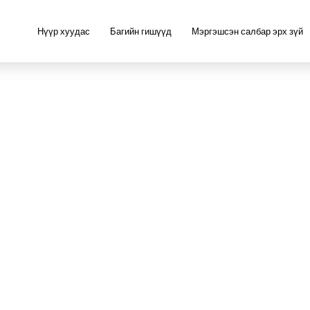
Нүүр хуудас
Багийн гишүүд
Мэргэшсэн салбар эрх зүй