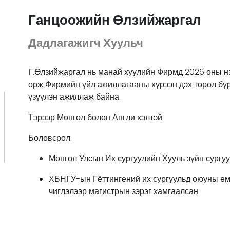
Ганцоожийн Өлзийжаргал
Дадлагажигч Хуульч
Г.Өлзийжаргал нь манай хуулийн Фирмд 2026 оны нэ
орж Фирмийн үйл ажиллагааны хүрээн дэх төрөл бү
үзүүлэн ажиллаж байна.
Тэрээр Монгол болон Англи хэлтэй.
Боловсрол:
Монгол Улсын Их сургуулийн Хууль зүйн сургуу
ХБНГУ-ын Гёттингений их сургуульд оюуны өмч
чиглэлээр магистрын зэрэг хамгаалсан.