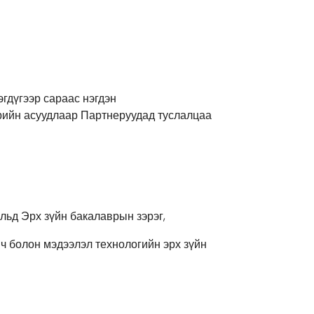
гдүгээр сараас нэгдэн
рийн асуудлаар Партнеруудад туслалцаа
льд Эрх зүйн бакалаврын зэрэг,
 болон мэдээлэл технологийн эрх зүйн