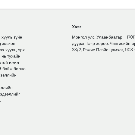
Хаяг
 хууль зүйн
Монгол улс, Улаанбаатар - 1701
д зөвхөн
дүүрэг, 15-р хороо, Чингисийн ө
х хууль, эрх
33/2, Рэжис Плэйс цамхаг, 903 
 нь тухайн
отой ижил
й байж болно.
дээллийн
өллийн
мэдээллийг
.