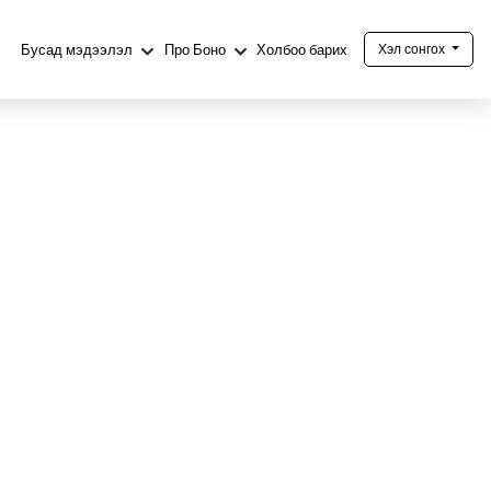
Бусад мэдээлэл
Про Боно
Холбоо барих
Хэл сонгох