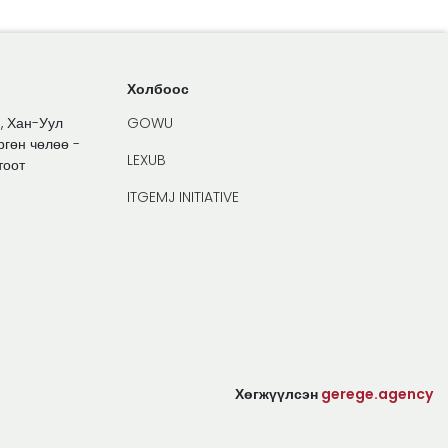
Холбоос
1, Хан-Уул
GOWU
ргөн чөлөө -
LEXUB
тоот
ITGEMJ INITIATIVE
Хөгжүүлсэн
gerege.agency