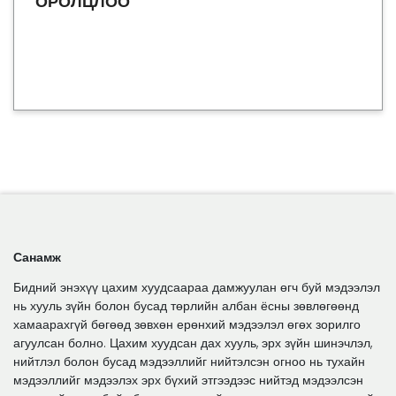
ОРОЛЦЛОО
Санамж
Бидний энэхүү цахим хуудсаараа дамжуулан өгч буй мэдээлэл
нь хууль зүйн болон бусад төрлийн албан ёсны зөвлөгөөнд
хамаарахгүй бөгөөд зөвхөн ерөнхий мэдээлэл өгөх зорилго
агуулсан болно. Цахим хуудсан дах хууль, эрх зүйн шинэчлэл,
нийтлэл болон бусад мэдээллийг нийтэлсэн огноо нь тухайн
мэдээллийг мэдээлэх эрх бүхий этгээдээс нийтэд мэдээлсэн