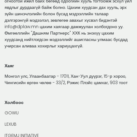
огноотой ижил байх бөгөөд одоогийн хууль тогтоомж эсхүл үйл
явдлыг дурдаагүй байж болно. Цахим хуудсан дах хууль, эрх
зүйн шинэчлэлийн болон бусад мэдээллийн талаар
дэлгэрэнгүй мэдээлэл, зөвлөгөө авахыг хүсвэл бидэнтэй
info@dplaw.mn цахим хаягаар дамжуулан холбогдоно уу.
Өмгөөллийн "Дашням Партнерс" ХХК нь энэхүү цахим
хуудсанд нийтлэгдсэн мэдээллийг ашигласны улмаас бусдад
учирсан аливаа хохирлыг хариуцахгүй.
Хаяг
Монгол улс, Улаанбаатар - 17011, Хан-Уул дүүрэг, 15-р хороо,
Чингисийн өргөн чөлөө - 33/2, Рэжис Плэйс цамхаг, 903 тоот
Холбоос
GOWU
LEXUB
ITGEMJ INITIATIVE