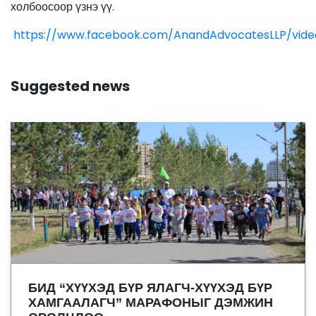
холбоосоор үзнэ үү.
https://www.facebook.com/AnandAdvocatesLLP/vide
Suggested news
БИД “ХҮҮХЭД БҮР ЯЛАГЧ-ХҮҮХЭД БҮР
ХАМГААЛАГЧ” МАРАФОНЫГ ДЭМЖИН