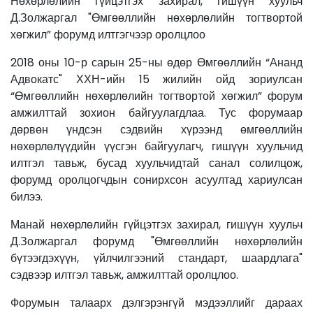
Нөхөрлөлийн гүйцэтгэх захирал, гишүүн хуульч
Д.Золжаргал "Өмгөөллийн нөхөрлөлийн тогтвортой
хөгжил” форумд илтгэгчээр оролцлоо
2018 оны 10-р сарын 25-ны өдөр Өмгөөллийн “Ананд
Адвокатс" ХХН-ийн 15 жилийн ойд зориулсан
“Өмгөөллийн нөхөрлөлийн тогтвортой хөгжил” форум
амжилттай зохион байгуулагдлаа. Тус форумаар
дөрвөн үндсэн сэдвийн хүрээнд өмгөөллийн
нөхөрлөлүүдийн үүсгэн байгуулагч, гишүүн хуульчид
илтгэл тавьж, бусад хуульчидтай санал солилцож,
форумд оролцогчдын сонирхсон асуултад хариулсан
билээ.
Манай нөхөрлөлийн гүйцэтгэх захирал, гишүүн хуульч
Д.Золжаргал форумд "Өмгөөллийн нөхөрлөлийн
бүтээгдэхүүн, үйлчилгээний стандарт, шаардлага"
сэдвээр илтгэл тавьж, амжилттай оролцлоо.
Форумын талаарх дэлгэрэнгүй мэдээллийг дараах