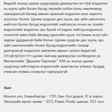
Бидний энэхүү цахим хуудсаараа дамжуулан өгч буй мэдээлэл
нь хууль зүйн болон бусад төрлийн албан ёсны зөвлөгөөнд
хамаарахгүй бөгөөд зөвхөн ерөнхий мэдээлэл өгөх зорилго
агуулсан болно. Цахим хуудсан дах хууль, эрх зүйн шинэчлэл,
нийтлэл болон бусад мэдээллийг нийтэлсэн огноо нь тухайн
мэдээллийг мэдээлэх эрх бүхий этгээдээс нийтэд мэдээлсэн
огноотой ижил байх бөгөөд одоогийн хууль тогтоомж эсхүл үйл
явдлыг дурдаагүй байж болно. Цахим хуудсан дах хууль, эрх
зүйн шинэчлэлийн болон бусад мэдээллийн талаар
дэлгэрэнгүй мэдээлэл, зөвлөгөө авахыг хүсвэл бидэнтэй
info@dplaw.mn цахим хаягаар дамжуулан холбогдоно уу.
Өмгөөллийн "Дашням Партнерс" ХХК нь энэхүү цахим
хуудсанд нийтлэгдсэн мэдээллийг ашигласны улмаас бусдад
учирсан аливаа хохирлыг хариуцахгүй.
Хаяг
Монгол улс, Улаанбаатар - 17011, Хан-Уул дүүрэг, 15-р хороо,
Чингисийн өргөн чөлөө - 33/2, Рэжис Плэйс цамхаг, 903 тоот