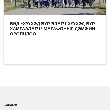
БИД “ХҮҮХЭД БҮР ЯЛАГЧ-ХҮҮХЭД БҮР
ХАМГААЛАГЧ” МАРАФОНЫГ ДЭМЖИН
ОРОЛЦЛОО
Санамж