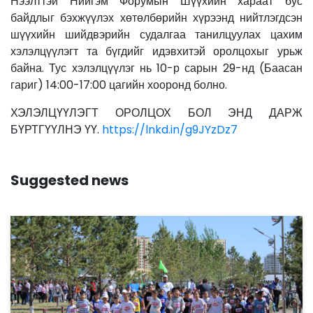
Нээлттэй Нийгэм Форумын Шүүхийн хараат бус
байдлыг бэхжүүлэх хөтөлбөрийн хүрээнд нийтлэгдсэн
шүүхийн шийдвэрийн судалгаа танилцуулах цахим
хэлэлцүүлэгт та бүгдийг идэвхитэй оролцохыг урьж
байна. Тус хэлэлцүүлэг нь 10-р сарын 29-нд (Баасан
гариг) 14:00-17:00 цагийн хооронд болно.
ХЭЛЭЛЦҮҮЛЭГТ ОРОЛЦОХ БОЛ ЭНД ДАРЖ
БҮРТГҮҮЛНЭ ҮҮ.
https://lnkd.in/g9JYzDz7
Suggested news