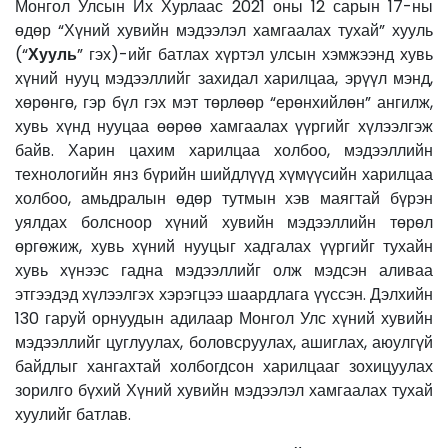
Монгол Улсын Их Хурлаас 2021 оны 12 сарын 17-ны
өдөр “Хүний хувийн мэдээлэл хамгаалах тухай” хууль
(“
Хууль
” гэх)-ийг батлах хүртэл улсын хэмжээнд хувь
хүний нууц мэдээллийг захидал харилцаа, эрүүл мэнд,
хөрөнгө, гэр бүл гэх мэт төрлөөр “ерөнхийлөн” ангилж,
хувь хүнд нууцаа өөрөө хамгаалах үүргийг хүлээлгэж
байв. Харин цахим харилцаа холбоо, мэдээллийн
технологийн янз бүрийн шийдлүүд хүмүүсийн харилцаа
холбоо, амьдралын өдөр тутмын хэв маягтай бүрэн
уялдах болсноор хүний хувийн мэдээллийн төрөл
өргөжиж, хувь хүний нууцыг хадгалах үүргийг тухайн
хувь хүнээс гадна мэдээллийг олж мэдсэн аливаа
этгээдэд хүлээлгэх хэрэгцээ шаардлага үүссэн. Дэлхийн
130 гаруй орнуудын адилаар Монгол Улс хүний хувийн
мэдээллийг цуглуулах, боловсруулах, ашиглах, аюулгүй
байдлыг хангахтай холбогдсон харилцааг зохицуулах
зорилго бүхий Хүний хувийн мэдээлэл хамгаалах тухай
хуулийг батлав.