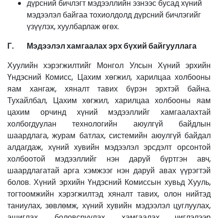
дүрсний бичлэгт мэдээллийн эзнээс бусад хүний
мэдээлэл байгаа тохиолдолд дүрсний бичлэгийг
үзүүлэх, хуулбарлаж өгөх.
Г. Мэдээлэл хамгаалах эрх бүхий байгууллага
Хуулийн хэрэгжилтийг Монгол Улсын Хүний эрхийн
Үндэсний Комисс, Цахим хөгжил, харилцаа холбооны
яам хангаж, хяналт тавих бүрэн эрхтэй байна.
Тухайлбал, Цахим хөгжил, харилцаа холбооны яам
цахим орчинд хүний мэдээллийг хамгаалахтай
холбогдуулан технологийн аюулгүй байдлын
шаардлага, журам батлах, системийн аюулгүй байдал
алдагдаж, хүний хувийн мэдээлэл эрсдэлт орсонтой
холбоотой мэдээллийг нэн даруй бүртгэн авч,
шаардлагатай арга хэмжээг нэн даруй авах үүрэгтэй
болов. Хүний эрхийн Үндэсний Комиссын хувьд Хууль,
тогтоомжийн хэрэгжилтэд хяналт тавих, олон нийтэд
таниулах, зөвлөмж, хүний хувийн мэдээлэл цуглуулах,
ашиглах, боловсруулах, хамгаалах чиглэлээр