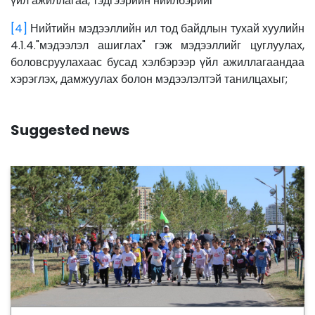
үйл ажиллагаа, тэдгээрийн нийлбэрийг
[4]
Нийтийн мэдээллийн ил тод байдлын тухай хуулийн
4.1.4."мэдээлэл ашиглах" гэж мэдээллийг цуглуулах,
боловсруулахаас бусад хэлбэрээр үйл ажиллагаандаа
хэрэглэх, дамжуулах болон мэдээлэлтэй танилцахыг;
Suggested news