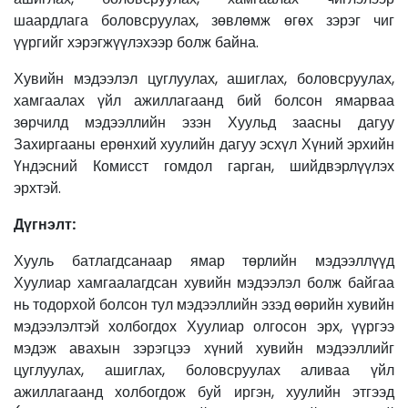
шаардлага боловсруулах, зөвлөмж өгөх зэрэг чиг
үүргийг хэрэгжүүлэхээр болж байна.
Хувийн мэдээлэл цуглуулах, ашиглах, боловсруулах,
хамгаалах үйл ажиллагаанд бий болсон ямарваа
зөрчилд мэдээллийн эзэн Хуульд заасны дагуу
Захиргааны ерөнхий хуулийн дагуу эсхүл Хүний эрхийн
Үндэсний Комисст гомдол гарган, шийдвэрлүүлэх
эрхтэй.
Дүгнэлт
:
Хууль батлагдсанаар ямар төрлийн мэдээллүүд
Хуулиар хамгаалагдсан хувийн мэдээлэл болж байгаа
нь тодорхой болсон тул мэдээллийн эзэд өөрийн хувийн
мэдээлэлтэй холбогдох Хуулиар олгосон эрх, үүргээ
мэдэж авахын зэрэгцээ хүний хувийн мэдээллийг
цуглуулах, ашиглах, боловсруулах аливаа үйл
ажиллагаанд холбогдож буй иргэн, хуулийн этгээд