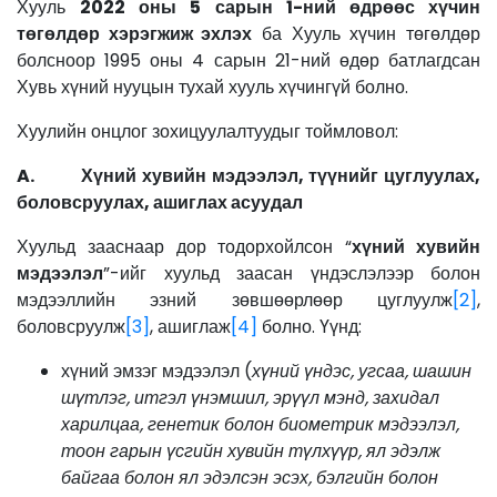
Хууль
2022 оны 5 сарын 1-ний өдрөөс хүчин
төгөлдөр хэрэгжиж эхлэх
ба Хууль хүчин төгөлдөр
болсноор 1995 оны 4 сарын 21-ний өдөр батлагдсан
Хувь хүний нууцын тухай хууль хүчингүй болно.
Хуулийн онцлог зохицуулалтуудыг тоймловол:
A.
Хүний хувийн мэдээлэл, түүнийг цуглуулах,
боловсруулах, ашиглах асуудал
Хуульд зааснаар дор тодорхойлсон “
хүний хувийн
мэдээлэл
”-ийг хуульд заасан үндэслэлээр болон
мэдээллийн эзний зөвшөөрлөөр цуглуулж
[2]
,
боловсруулж
[3]
, ашиглаж
[4]
болно. Үүнд:
хүний эмзэг мэдээлэл (
хүний үндэс, угсаа, шашин
шүтлэг, итгэл үнэмшил, эрүүл мэнд, захидал
харилцаа, генетик болон биометрик мэдээлэл,
тоон гарын үсгийн хувийн түлхүүр, ял эдэлж
байгаа болон ял эдэлсэн эсэх, бэлгийн болон