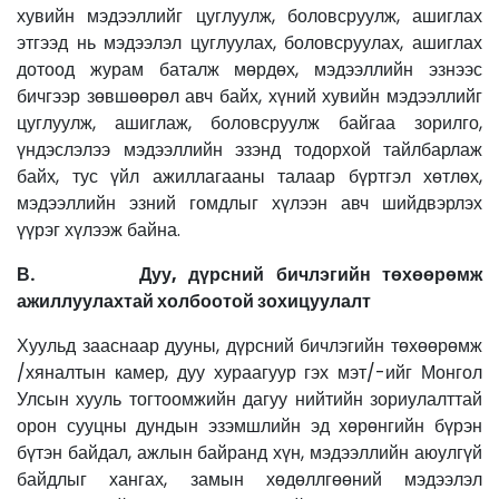
хувийн мэдээллийг цуглуулж, боловсруулж, ашиглах
этгээд нь мэдээлэл цуглуулах, боловсруулах, ашиглах
дотоод журам баталж мөрдөх, мэдээллийн эзнээс
бичгээр зөвшөөрөл авч байх, хүний хувийн мэдээллийг
цуглуулж, ашиглаж, боловсруулж байгаа зорилго,
үндэслэлээ мэдээллийн эзэнд тодорхой тайлбарлаж
байх, тус үйл ажиллагааны талаар бүртгэл хөтлөх,
мэдээллийн эзний гомдлыг хүлээн авч шийдвэрлэх
үүрэг хүлээж байна.
В. Дуу, дүрсний бичлэгийн төхөөрөмж
ажиллуулахтай холбоотой зохицуулалт
Хуульд зааснаар дууны, дүрсний бичлэгийн төхөөрөмж
/хяналтын камер, дуу хураагуур гэх мэт/-ийг Монгол
Улсын хууль тогтоомжийн дагуу нийтийн зориулалттай
орон сууцны дундын эзэмшлийн эд хөрөнгийн бүрэн
бүтэн байдал, ажлын байранд хүн, мэдээллийн аюулгүй
байдлыг хангах, замын хөдөллгөөний мэдээлэл