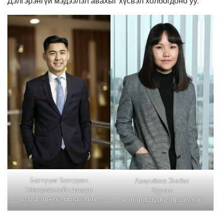
Дэлгэрэнгүй мэдээлэл авахыг хүсвэл холбогдоно уу.
Баттүшиг Батсүрэн
Ариунбаяр Энхбат
Нөхөрлөллийн гишүүн
Хуульч
b.batsuren@dplaw.mn
e.ariunbayar@dplaw.mn