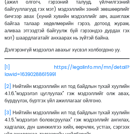
(ажил олгогч, гэрээний талууд, үйлчилгээний
байгууллагууд гэх мэт) мэдээллийн эзний зөвшөөрлийг
бичгээр авах (хүний хувийн мэдээллийг авч, ашиглаж
байгаа талаар хөдөлмөрийн гэрээ, дотоод журам,
аливаа этгээдтэй байгуулж буй гэрээндээ дурдах гэх
мэт) шаардлагатайг анхаарах нь зүйтэй байна.
Дэлгэрэнгүй мэдээлэл авахыг хүсвэл холбогдоно уу.
[1]
https://legalinfo.mn/mn/detail?
lawId=16390288615991
[2]
Нийтийн мэдээллийн ил тод байдлын тухай хуулийн
4.1.6."мэдээлэл цуглуулах" гэж мэдээллийг олж авах,
бүрдүүлэх, бүртгэх үйл ажиллагааг ойлгоно.
[3]
Нийтийн мэдээллийн ил тод байдлын тухай хуулийн
4.1.5."мэдээлэл боловсруулах" гэж мэдээллийг ангилах,
хадгалах, дүн шинжилгээ хийх, өөрчлөх, устгах, сэргээх