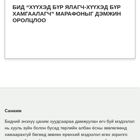
БИД “ХҮҮХЭД БҮР ЯЛАГЧ-ХҮҮХЭД БҮР
ХАМГААЛАГЧ” МАРАФОНЫГ ДЭМЖИН
ОРОЛЦЛОО
Санамж
Бидний энэхүү цахим хуудсаараа дамжуулан өгч буй мэдээлэл
нь хууль зүйн болон бусад төрлийн албан ёсны зөвлөгөөнд
хамаарахгүй бөгөөд зөвхөн ерөнхий мэдээлэл өгөх зорилго