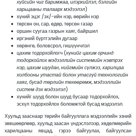
хүйсийн чиг баримжаа, илэрхийлэл, бэлгийн
харьцааны талаарх мэдээл
эл
)
хүний эцэг /эх/-ийн нэр, өөрийн нэр
төрсөн он, сар, өдөр, төрсөн газар
оршин суугаа газрын хаяг, байршил
иргэний бүртгэлийн дугаар
хөрөнгө, боловсрол, гишүүнчлэл
цахим тодорхойлогч (
хүнийг цахим орчинд
тодорхойлох мэдээллийн системийн нэвтрэх
нэр, цахим шуудан, нийгмийн сүлжээ, харилцаа
холбооны утастай болон утасгүй технологийн
хаяг, бусад төрлийн төхөөрөмж, мэдээллийн
систем дэх мэдээл
эл
)
хүнийг шууд болон шууд бусаар тодорхойлох,
эсхүл тодорхойлох боломжтой бусад мэдээлэл.
Хуульд зааснаар төрийн байгууллага мэдээллийн эзний
зөвшөөрлөөр, хуульд заасан үндэслэлээр, хөдөлмөрийн
харилцааны явцад, гэрээ байгуулах, байгуулсан