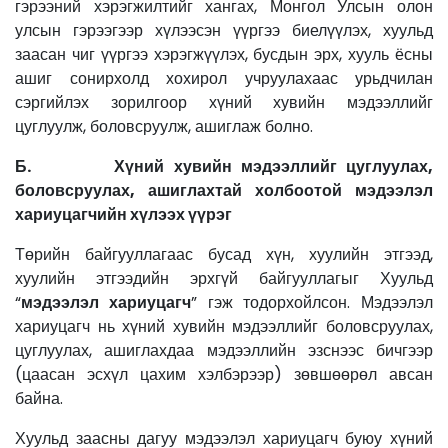
гэрээний хэрэгжилтийг хангах, Монгол Улсын олон
улсын гэрээгээр хүлээсэн үүргээ биелүүлэх, хуульд
заасан чиг үүргээ хэрэгжүүлэх, бусдын эрх, хууль ёсны
ашиг сонирхолд хохирол учруулахаас урьдчилан
сэргийлэх зорилгоор хүний хувийн мэдээллийг
цуглуулж, боловсруулж, ашиглаж болно.
Б. Хүний хувийн мэдээллийг цуглуулах,
боловсруулах, ашиглахтай холбоотой мэдээлэл
хариуцагчийн хүлээх үүрэг
Төрийн байгууллагаас бусад хүн, хуулийн этгээд,
хуулийн этгээдийн эрхгүй байгууллагыг Хуульд
“
мэдээлэл хариуцагч
” гэж тодорхойлсон. Мэдээлэл
хариуцагч нь хүний хувийн мэдээллийг боловсруулах,
цуглуулах, ашиглахдаа мэдээллийн эзснээс бичгээр
(цаасан эсхүл цахим хэлбэрээр) зөвшөөрөл авсан
байна.
Хуульд заасны дагуу мэдээлэл хариуцагч буюу хүний