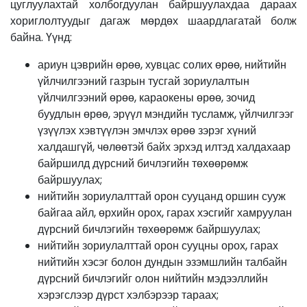
цуглуулахтай холбогдуулан байршуулахдаа дараах
хориглолтуудыг дагаж мөрдөх шаардлагатай болж
байна. Үүнд:
ариун цэврийн өрөө, хувцас солих өрөө, нийтийн
үйлчилгээний газрын тусгай зориулалтын
үйлчилгээний өрөө, караокены өрөө, зочид
буудлын өрөө, эрүүл мэндийн тусламж, үйлчилгээг
үзүүлэх хэвтүүлэн эмчлэх өрөө зэрэг хүний
халдашгүй, чөлөөтэй байх эрхэд илтэд халдахаар
байршилд дүрсний бичлэгийн төхөөрөмж
байршуулах;
нийтийн зориулалттай орон сууцанд оршин сууж
байгаа айл, өрхийн орох, гарах хэсгийг хамруулан
дүрсний бичлэгийн төхөөрөмж байршуулах;
нийтийн зориулалттай орон сууцны орох, гарах
нийтийн хэсэг болон дундын эзэмшлийн талбайн
дүрсний бичлэгийг олон нийтийн мэдээллийн
хэрэгслээр дүрст хэлбэрээр тараах;