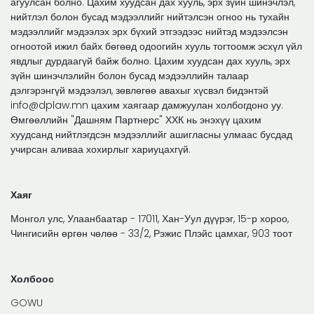
агуулсан болно. Цахим хуудсан дах хууль, эрх зүйн шинэчлэл,
нийтлэл болон бусад мэдээллийг нийтэлсэн огноо нь тухайн
мэдээллийг мэдээлэх эрх бүхий этгээдээс нийтэд мэдээлсэн
огноотой ижил байх бөгөөд одоогийн хууль тогтоомж эсхүл үйл
явдлыг дурдаагүй байж болно. Цахим хуудсан дах хууль, эрх
зүйн шинэчлэлийн болон бусад мэдээллийн талаар
дэлгэрэнгүй мэдээлэл, зөвлөгөө авахыг хүсвэл бидэнтэй
info@dplaw.mn цахим хаягаар дамжуулан холбогдоно уу.
Өмгөөллийн "Дашням Партнерс" ХХК нь энэхүү цахим
хуудсанд нийтлэгдсэн мэдээллийг ашигласны улмаас бусдад
учирсан аливаа хохирлыг хариуцахгүй.
Хаяг
Монгол улс, Улаанбаатар - 17011, Хан-Уул дүүрэг, 15-р хороо,
Чингисийн өргөн чөлөө - 33/2, Рэжис Плэйс цамхаг, 903 тоот
Холбоос
GOWU