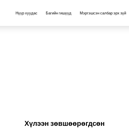
Нүүр хуудас
Багийн гишүүд
Мэргэшсэн салбар эрх зүй
Хүлээн зөвшөөрөгдсөн