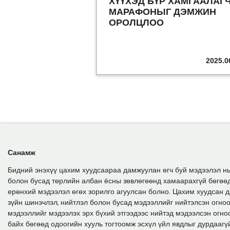
ХҮҮХЭД БҮР ХАМГААЛАГ
МАРАФОНЫГ ДЭМЖИН
ОРОЛЦЛОО
2025.0
Санамж
Бидний энэхүү цахим хуудсаараа дамжуулан өгч буй мэдээлэл нь
болон бусад төрлийн албан ёсны зөвлөгөөнд хамаарахгүй бөгөө
ерөнхий мэдээлэл өгөх зорилго агуулсан болно. Цахим хуудсан да
зүйн шинэчлэл, нийтлэл болон бусад мэдээллийг нийтэлсэн огноо
мэдээллийг мэдээлэх эрх бүхий этгээдээс нийтэд мэдээлсэн огно
байх бөгөөд одоогийн хууль тогтоомж эсхүл үйл явдлыг дурдаагү