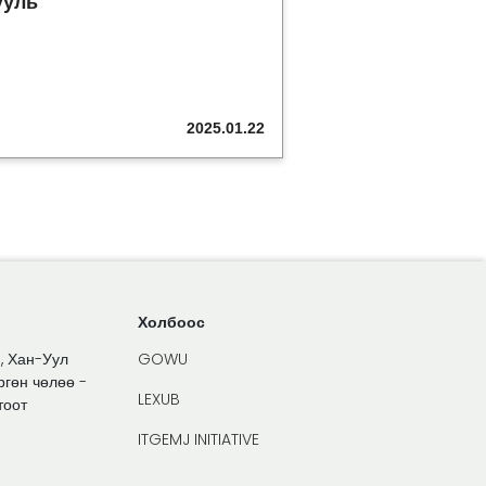
ууль
2025.01.22
Холбоос
1, Хан-Уул
GOWU
ргөн чөлөө -
LEXUB
тоот
ITGEMJ INITIATIVE