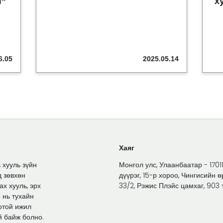
Ч”
х
6.05
2025.05.14
Хаяг
 хууль зүйн
Монгол улс, Улаанбаатар - 1701
д зөвхөн
дүүрэг, 15-р хороо, Чингисийн ө
х хууль, эрх
33/2, Рэжис Плэйс цамхаг, 903 
 нь тухайн
отой ижил
й байж болно.