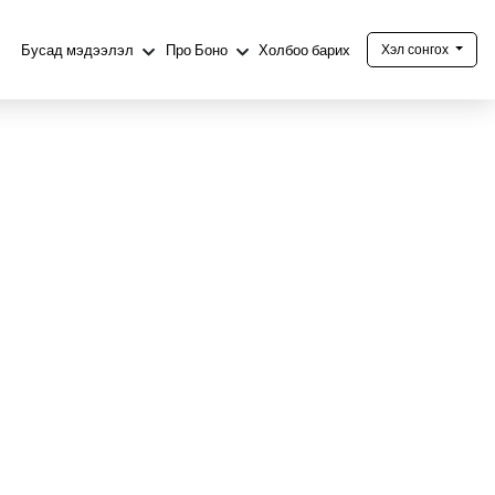
Бусад мэдээлэл
Про Боно
Холбоо барих
Хэл сонгох