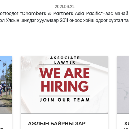
2021.06.22
тогтоодог “Chambers & Partners Asia Pacific”-аас мана
ол Улсын шилдэг хуульчаар 2011 оноос хойш одоог хүртэл 
АЖЛЫН БАЙРНЫ ЗАР
Х