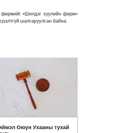
й фирмийг «Шилдэг хуулийн фирм»
тасралтгүй шалгаруулсан байна.
иймэл Оюун Ухааны тухай