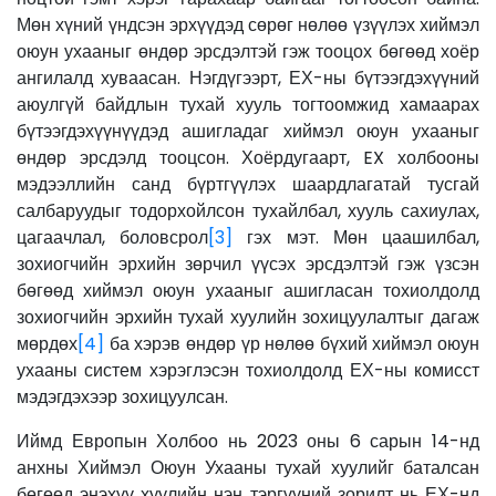
Мөн хүний үндсэн эрхүүдэд сөрөг нөлөө үзүүлэх хиймэл
оюун ухааныг өндөр эрсдэлтэй гэж тооцох бөгөөд хоёр
ангилалд хуваасан. Нэгдүгээрт, ЕХ-ны бүтээгдэхүүний
аюулгүй байдлын тухай хууль тогтоомжид хамаарах
бүтээгдэхүүнүүдэд ашигладаг хиймэл оюун ухааныг
өндөр эрсдэлд тооцсон. Хоёрдугаарт, EX холбооны
мэдээллийн санд бүртгүүлэх шаардлагатай тусгай
салбаруудыг тодорхойлсон тухайлбал, хууль сахиулах,
цагаачлал, боловсрол
[3]
гэх мэт. Мөн цаашилбал,
зохиогчийн эрхийн зөрчил үүсэх эрсдэлтэй гэж үзсэн
бөгөөд хиймэл оюун ухааныг ашигласан тохиолдолд
зохиогчийн эрхийн тухай хуулийн зохицуулалтыг дагаж
мөрдөх
[4]
ба хэрэв өндөр үр нөлөө бүхий хиймэл оюун
ухааны систем хэрэглэсэн тохиолдолд ЕХ-ны комисст
мэдэгдэхээр зохицуулсан.
Иймд Европын Холбоо нь 2023 оны 6 сарын 14-нд
анхны Хиймэл Оюун Ухааны тухай хуулийг баталсан
бөгөөд энэхүү хуулийн нэн тэргүүний зорилт нь ЕХ-нд