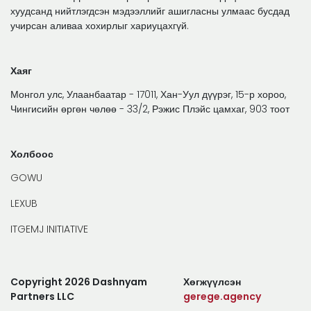
хуудсанд нийтлэгдсэн мэдээллийг ашигласны улмаас бусдад
учирсан аливаа хохирлыг хариуцахгүй.
Хаяг
Монгол улс, Улаанбаатар - 17011, Хан-Уул дүүрэг, 15-р хороо,
Чингисийн өргөн чөлөө - 33/2, Рэжис Плэйс цамхаг, 903 тоот
Холбоос
GOWU
LEXUB
ITGEMJ INITIATIVE
Copyright 2026 Dashnyam
Хөгжүүлсэн
Partners LLC
gerege.agency