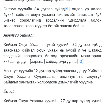
Энэхүү хуулийн 34 дүгээр зүйлд
[9]
өндөр үр нөлөө
бүхий хиймэл оюун ухааны системийг ашиглаж буй
бизнес хэрэглэгчид эрсдэлийн удирдлага болон
төлөвлөгөөг хэрэгжүүлэх ёстойг заасан байна.
Аюулгүй байдал:
Хиймэл Оюун Ухааны тухай хуулийн 32 дүгээр зүйлд
зааснаар хиймэл оюун ухаан нь бүхий л үе шатанд
эрсдэлийг тооцоолох бөгөөд эрсдэлийн мониторинг
хийсэн үр дүнг [харьяа] сайдад хүргүүлнэ.
[10]
Мөн тус хуулийн 12 дугаар зүйлд заасны дагуу Хиймэл
Оюун Ухааны Судалгааны институц нь аюулгүй
байдлыг хангахтай холбогдсон дэмжлэгийг үзүүлнэ.
Ёс зүй:
Хиймэл Оюун Ухааны хуулийн 27 дугаар зүйлд хүний