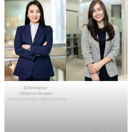
Д.Золжаргал
Гүйцэтгэх Захирал
zola.dashnyam@dplaw.mn
М.Оюунхорол