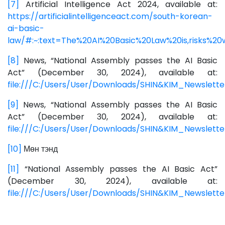
[7]
Artificial Intelligence Act 2024, available at:
https://artificialintelligenceact.com/south-korean-
ai-basic-
law/#:~:text=The%20AI%20Basic%20Law%20is,risks%2
[8]
News, “National Assembly passes the AI Basic
Act” (December 30, 2024), available at:
file:///C:/Users/User/Downloads/SHIN&KIM_Newslett
[9]
News, “National Assembly passes the AI Basic
Act” (December 30, 2024), available at:
file:///C:/Users/User/Downloads/SHIN&KIM_Newslett
[10]
Мөн тэнд
[11]
“National Assembly passes the AI Basic Act”
(December 30, 2024), available at:
file:///C:/Users/User/Downloads/SHIN&KIM_Newslett