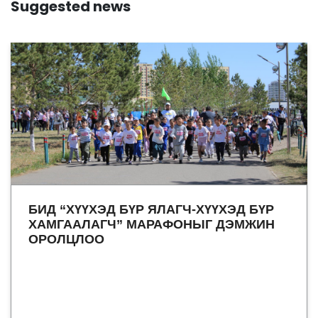
Suggested news
БИД “ХҮҮХЭД БҮР ЯЛАГЧ-ХҮҮХЭД БҮР
ХАМГААЛАГЧ” МАРАФОНЫГ ДЭМЖИН
ОРОЛЦЛОО