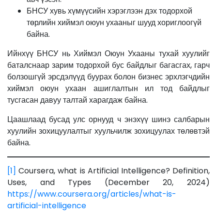
БНСУ хувь хүмүүсийн хэрэглээн дэх тодорхой
төрлийн хиймэл оюун ухааныг шууд хориглоогүй
байна.
Ийнхүү БНСУ нь Хиймэл Оюун Ухааны тухай хуулийг
баталснаар зарим тодорхой бус байдлыг багасгах, гарч
болзошгүй эрсдэлүүд буурах болон бизнес эрхлэгчдийн
хиймэл оюун ухаан ашиглалтын ил тод байдлыг
тусгасан давуу талтай харагдаж байна.
Цаашлаад бусад улс орнууд ч энэхүү шинэ салбарын
хуулийн зохицуулалтыг хуульчилж зохицуулах төлөвтэй
байна.
[1]
Coursera, what is Artificial Intelligence? Definition,
Uses, and Types (December 20, 2024)
https://www.coursera.org/articles/what-is-
artificial-intelligence