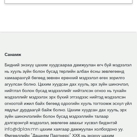
Санамж
Бидний энэхүү цахим хуудсаараа дамжуулан өгч буй мэдээлэл
нь хууль зүйн болон бусад төрлийн албан ёсны зөвлөгөөнд
хамаарахгүй бөгөөд зөвхөн ерөнхий мэдээлэл өгөх зорилго
агуулсан болно. Цахим хуудсан дах хууль, эрх зүйн шинэчлэл,
нийтлэл болон бусад мэдээллийг нийтэлсэн огноо нь тухайн
мэдээллийг мэдээлэх эрх бүхий этгээдээс нийтэд мэдээлсэн
огноотой ижил байх бөгөөд одоогийн хууль тогтоомж эсхүл үйл
явдлыг дурдаагүй байж болно. Цахим хуудсан дах хууль, эрх
зүйн шинэчлэлийн болон бусад мэдээллийн талаар
дэлгэрэнгүй мэдээлэл, зөвлөгөө авахыг хүсвэл бидэнтэй
info@dplaw.mn цахим хаягаар дамжуулан холбогдоно уу.
Өмгөөллийн "Дашням Партнерс" ХХК нь энэхүү цахим