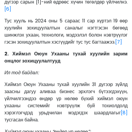
дүгээр сарын [1]-ний өдрөөс хүчин төгөлдөр үйлчилнэ.
[6]
Тус хууль нь 2024 оны 5 сараас 11 сар хүртэл 19 өөр
хуулийн зохицуулалтын саналыг нэгтгэсэн бөгөөд
шинжлэх ухаан, технологи, мэдээлэл болон нэвтрүүлэг
гэсэн зохицуулалтын хэсгүүдийг тус тус багтаажээ.
[7]
2. Хиймэл Оюун Ухааны тухай хуулийн зарим
онцлог зохицуулалтууд
Ил тод байдал:
Хиймэл Оюун Ухааны тухай хуулийн 31 дүгээр зүйлд
заасны дагуу аливаа бизнес эрхлэгч бүтээгдэхүүн,
үйлчилгээндээ өндөр үр нөлөө бүхий хиймэл оюун
ухааны системийг нэвтрүүлж буй тохиолдолд
хэрэглэгчдэд урьдчилан мэдэгдэх шаардлагыг
[8]
тусгасан байна.
Хиймэл оюун ухааны “өндөр үр нөлөө”: