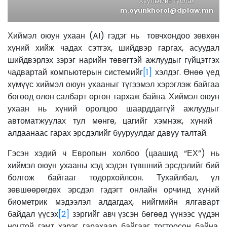
Хуульчийн туслах
m.oyunkhorol@dplaw.mn
Хиймэл оюун ухаан (AI) гэдэг нь товчхондоо зөвхөн
хүний ​​хийж чадах сэтгэх, шийдвэр гаргах, асуудал
шийдвэрлэх зэрэг нарийн төвөгтэй ажлуудыг гүйцэтгэх
чадвартай компьютерын системийг
[1]
хэлдэг. Өнөө үед
хүмүүс хиймэл оюун ухааныг түгээмэл хэрэглэж байгаа
бөгөөд олон салбарт өргөн тархаж байна. Хиймэл оюун
ухаан нь хүний оролцоо шаарддаггүй ажлуудыг
автоматжуулах тул мөнгө, цагийг хэмнэж, хүний ​​
алдаанаас гарах эрсдэлийг бууруулдаг давуу талтай.
Гэсэн хэдий ч Европын холбоо (цаашид “ЕХ”) нь
хиймэл оюун ухааны хэд хэдэн түвшний эрсдэлийг бий
болгож байгааг тодорхойлсон. Тухайлбал, үл
зөвшөөрөгдөх эрсдэл гэдэгт онлайн орчинд хүний
биометрик мэдээлэл алдагдах, нийгмийн ялгаварт
байдал үүсэх
[2]
зэргийг авч үзсэн бөгөөд үүнээс үүдэн
ноцтой гэмт хэрэг гарахаар байгааг тогтоосон байна.