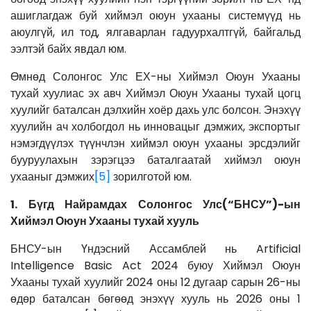
ашиглагдаж буй хиймэл оюун ухааны системүүд нь
аюулгүй, ил тод, ялгаварлан гадуурхалтгүй, байгальд
ээлтэй байх явдал юм.
Өмнөд Солонгос Улс ЕХ-ны Хиймэл Оюун Ухааны
тухай хуулиас эх авч Хиймэл Оюун Ухааны тухай цогц
хуулийг баталсан дэлхийн хоёр дахь улс болсон. Энэхүү
хуулийн ач холбогдол нь инновацыг дэмжих, экспортыг
нэмэгдүүлэх түүнчлэн хиймэл оюун ухааны эрсдэлийг
бууруулахын зэрэгцээ баталгаатай хиймэл оюун
ухааныг дэмжих
[5]
зорилготой юм.
1. Бүгд Найрамдах Солонгос Улс(“БНСУ”)-ын
Хиймэл Оюун Ухааны тухай хууль
БНСУ-ын Үндэсний Ассамблей нь Artificial
Intelligence Basic Act 2024 буюу Хиймэл Оюун
Ухааны тухай хуулийг 2024 оны 12 дугаар сарын 26-ны
өдөр баталсан бөгөөд энэхүү хууль нь 2026 оны 1