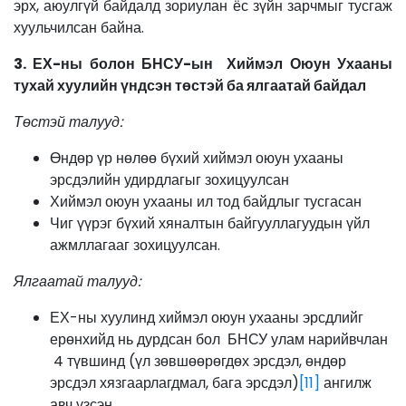
эрх, аюулгүй байдалд зориулан ёс зүйн зарчмыг тусгаж
хуульчилсан байна.
3. ЕХ-ны болон БНСУ-ын Хиймэл Оюун Ухааны
тухай хуулийн үндсэн төстэй ба ялгаатай байдал
Төстэй талууд:
Өндөр үр нөлөө бүхий хиймэл оюун ухааны
эрсдэлийн удирдлагыг зохицуулсан
Хиймэл оюун ухааны ил тод байдлыг тусгасан
Чиг үүрэг бүхий хяналтын байгууллагуудын үйл
ажмллагааг зохицуулсан.
Ялгаатай талууд:
ЕХ-ны хуулинд хиймэл оюун ухааны эрсдлийг
ерөнхийд нь дурдсан бол БНСУ улам нарийвчлан
4 түвшинд (үл зөвшөөрөгдөх эрсдэл, өндөр
эрсдэл хязгаарлагдмал, бага эрсдэл)
[11]
ангилж
авч үзсэн.