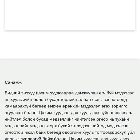
Санамж
Бидний энэхүү цахим хуудсаараа дамжуулан өгч буй мэдээлэл
нь хууль зүйн болон бусад төрлийн албан ёсны зөвлөгөөнд
хамаарахгүй бөгөөд зөвхөн ерөнхий мэдээлэл өгөх зорилго
агуулсан болно. Цахим хуудсан дах хууль, эрх зүйн шинэчлэл,
нийтлэл болон бусад мэдээллийг нийтэлсэн огноо нь тухайн
мэдээллийг мэдээлэх эрх бүхий этгээдээс нийтэд мэдээлсэн
огноотой ижил байх бөгөөд одоогийн хууль тогтоомж эсхүл үйл
явдлыг дурдаагүй байж болно. Цахим хуудсан дах хууль, эрх