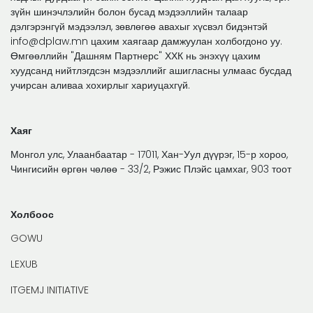
зүйн шинэчлэлийн болон бусад мэдээллийн талаар
дэлгэрэнгүй мэдээлэл, зөвлөгөө авахыг хүсвэл бидэнтэй
info@dplaw.mn цахим хаягаар дамжуулан холбогдоно уу.
Өмгөөллийн "Дашням Партнерс" ХХК нь энэхүү цахим
хуудсанд нийтлэгдсэн мэдээллийг ашигласны улмаас бусдад
учирсан аливаа хохирлыг хариуцахгүй.
Хаяг
Монгол улс, Улаанбаатар - 17011, Хан-Уул дүүрэг, 15-р хороо,
Чингисийн өргөн чөлөө - 33/2, Рэжис Плэйс цамхаг, 903 тоот
Холбоос
GOWU
LEXUB
ITGEMJ INITIATIVE