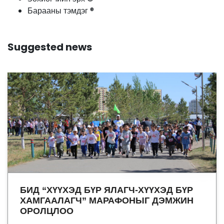
Барааны тэмдэг ®
Suggested news
БИД “ХҮҮХЭД БҮР ЯЛАГЧ-ХҮҮХЭД БҮР
ХАМГААЛАГЧ” МАРАФОНЫГ ДЭМЖИН
ОРОЛЦЛОО