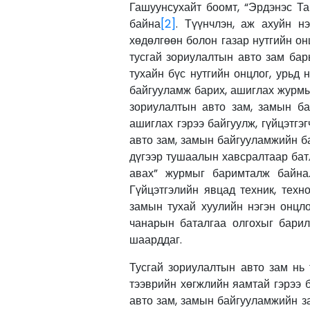
Гашуунсухайт боомт, “Эрдэнэс Та
байна
[2]
. Түүнчлэн, аж ахуйн н
хөдөлгөөн болон газар нутгийн он
тусгай зориулалтын авто зам бар
тухайн бүс нутгийн онцлог, урьд 
байгууламж барих, ашиглах журмыг
зориулалтын авто зам, замын ба
ашиглах гэрээ байгуулж, гүйцэтгэг
авто зам, замын байгууламжийн б
дүгээр тушаалын хавсралтаар бат
авах” журмыг баримталж байна.
Гүйцэтгэлийн явцад техник, техн
замын тухай хуулийн нэгэн онцл
чанарын баталгаа олгохыг барилг
шаарддаг.
Тусгай зориулалтын авто зам нь
тээврийн хөгжлийн яамтай гэрээ 
авто зам, замын байгууламжийн за