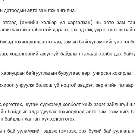
дотоодын авто зам гэж ангилна.
 этгээд (өмчийн хэлбэр үл харгалзан) нь авто зам “а
ашиглахтай холбоотой дараах эрх эдэлж, үүрэг хүлээж байн
сад тохиолдолд авто зам, замын байгууламжийг үнэ төлбө
 хөдөлгөөний аюулгүй байдлын талаар холбогдох байгу
ариуцсан байгууллагын буруугаас өөрт учирсан хохирлыг н
рол учруулж болзошгүй ноцтой эвдрэл, зөрчлийн талаар 
гөтгөх, шугам сүлжээнд холболт хийх зэрэг зайлшгүй шаа
вийн байдлыг алдагдуулах тохиолдолд авто зам эзэмшигч б
 байдлыг ханган, хүлээлгэн өгөх.
ын байгууламжийг эвдэж гэмтээх, эрх бүхий байгууллагы