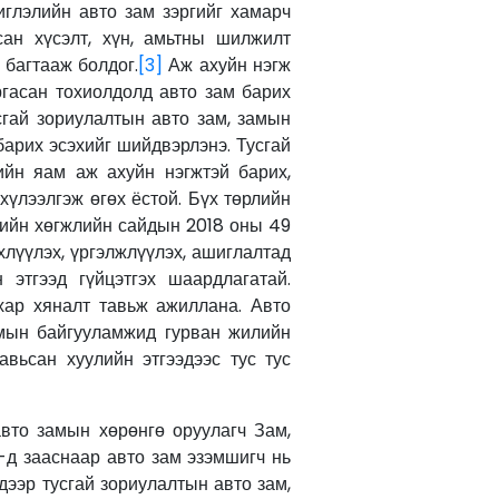
иглэлийн авто зам зэргийг хамарч
сан хүсэлт, хүн, амьтны шилжилт
 багтааж болдог.
[3]
Аж ахуйн нэгж
ргасан тохиолдолд авто зам барих
усгай зориулалтын авто зам, замын
барих эсэхийг шийдвэрлэнэ. Тусгай
ийн яам аж ахуйн нэгжтэй барих,
 хүлээлгэж өгөх ёстой. Бүх төрлийн
рийн хөгжлийн сайдын 2018 оны 49
лүүлэх, үргэлжлүүлэх, ашиглалтад
этгээд гүйцэтгэх шаардлагатай.
вхар хяналт тавьж ажиллана. Авто
амын байгууламжид гурван жилийн
авьсан хуулийн этгээдээс тус тус
вто замын хөрөнгө оруулагч Зам,
-д зааснаар авто зам эзэмшигч нь
дээр тусгай зориулалтын авто зам,