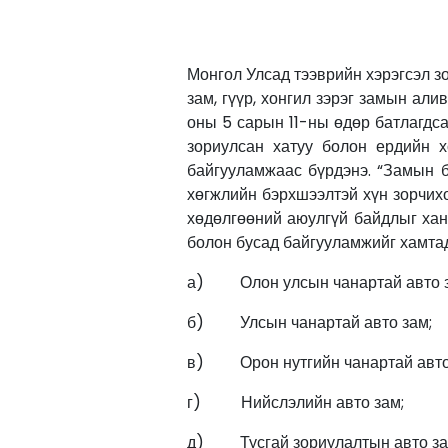
Монгол Улсад тээврийн хэрэгсэл зо
зам, гүүр, хонгил зэрэг замын ал
оны 5 сарын 11-ны өдөр батлагдса
зориулсан хатуу болон ердийн х
байгууламжаас бүрдэнэ. “Замын ба
хөгжлийн бэрхшээлтэй хүн зорчихо
хөдөлгөөний аюулгүй байдлыг ханг
болон бусад байгууламжийг хамтад
а) Олон улсын чанартай авто з
б) Улсын чанартай авто зам;
в) Орон нутгийн чанартай авто
г) Нийслэлийн авто зам;
д) Тусгай зориулалтын авто за