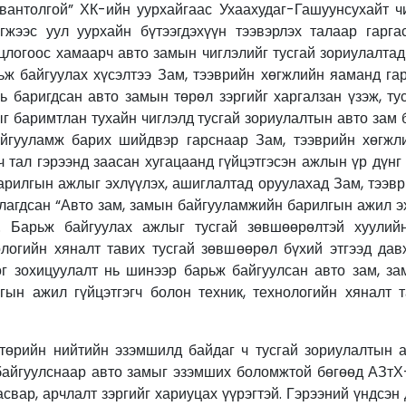
вантолгой” ХК-ийн уурхайгаас Ухаахудаг-Гашуунсухайт ч
эгжээс уул уурхайн бүтээгдэхүүн тээвэрлэх талаар гарга
цлогоос хамаарч авто замын чиглэлийг тусгай зориулалтад
ьж байгуулах хүсэлтээ Зам, тээврийн хөгжлийн яаманд га
нь баригдсан авто замын төрөл зэргийг харгалзан үзэж, т
 баримтлан тухайн чиглэлд тусгай зориулалтын авто зам 
йгууламж барих шийдвэр гарснаар Зам, тээврийн хөгжл
ч тал гэрээнд заасан хугацаанд гүйцэтгэсэн ажлын үр дүнг
арилгын ажлыг эхлүүлэх, ашиглалтад оруулахад Зам, тээв
лагдсан “Авто зам, замын байгууламжийн барилгын ажил эх
 Барьж байгуулах ажлыг тусгай зөвшөөрөлтэй хуулийн 
ологийн хяналт тавих тусгай зөвшөөрөл бүхий этгээд да
ог зохицуулалт нь шинээр барьж байгуулсан авто зам, з
ын ажил гүйцэтгэгч болон техник, технологийн хяналт т
 төрийн нийтийн эзэмшилд байдаг ч тусгай зориулалтын а
байгуулснаар авто замыг эзэмших боломжтой бөгөөд АЗтХ
свар, арчлалт зэргийг хариуцах үүрэгтэй. Гэрээний үндсэн 