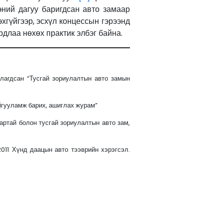
ний дагуу баригдсан авто замаар
хгүйгээр, эсхүл концессын гэрээнд
длаа нөхөх практик элбэг байна.
лагдсан “Тусгай зориулалтын авто замын
айгууламж барих, ашиглах журам”
ртай болон тусгай зориулалтын авто зам,
011 Хүнд даацын авто тээврийн хэрэгсэл.