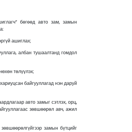
шиглагч” бөгөөд авто зам, замын
а:
ргүй ашиглах;
уллага, албан тушаалтанд гомдол
өхөн төлүүлэх;
хариуцсан байгууллагад нэн даруй
рдлагаар авто замыг сэтлэх, орц,
айгууллагаас зөвшөөрөл авч, ажил
н зөвшөөрөлгүйгээр замын бүтцийг