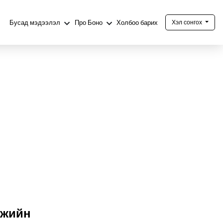
Бусад мэдээлэл
Про Боно
Холбоо барих
Хэл сонгох
мжийн