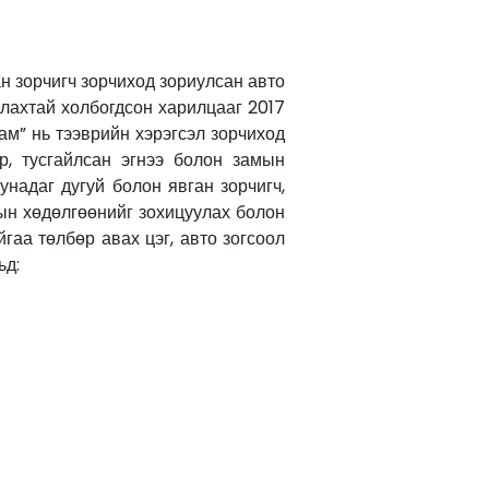
ан зорчигч зорчиход зориулсан авто
глахтай холбогдсон харилцааг 2017
зам” нь тээврийн хэрэгсэл зорчиход
р, тусгайлсан эгнээ болон замын
унадаг дугуй болон явган зорчигч,
мын хөдөлгөөнийг зохицуулах болон
гаа төлбөр авах цэг, авто зогсоол
ьд: