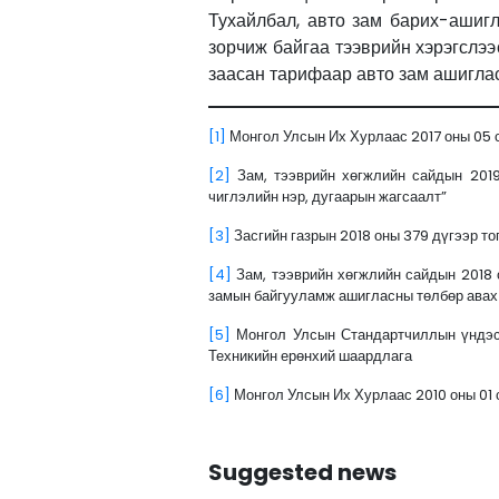
Тухайлбал, авто зам барих-ашиг
зорчиж байгаа тээврийн хэрэгслээ
заасан тарифаар авто зам ашиглас
[1]
Монгол Улсын Их Хурлаас 2017 оны 05 с
[2]
Зам, тээврийн хөгжлийн сайдын 2019
чиглэлийн нэр, дугаарын жагсаалт”
[3]
Засгийн газрын 2018 оны 379 дүгээр то
[4]
Зам, тээврийн хөгжлийн сайдын 2018 
замын байгууламж ашигласны төлбөр авах
[5]
Монгол Улсын Стандартчиллын үндэсни
Техникийн ерөнхий шаардлага
[6]
Монгол Улсын Их Хурлаас 2010 оны 01 
Suggested news