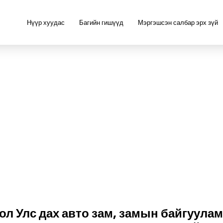
Нүүр хуудас
Багийн гишүүд
Мэргэшсэн салбар эрх зүй
ол Улс дах авто зам, замын байгуула