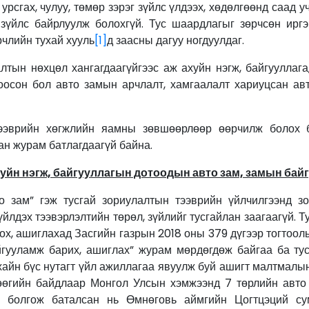
с урсгах, чулуу, төмөр зэрэг зүйлс үлдээх, хөдөлгөөнд саад 
 зүйлс байрлуулж болохгүй. Тус шаардлагыг зөрчсөн иргэн
рчлийн тухай хууль
[1]
д заасны дагуу ногдуулдаг.
лтын нөхцөл хангагдаагүйгээс аж ахуйн нэгж, байгууллага
тоосон бол авто замын арчлалт, хамгаалалт хариуцсан ав
ээврийн хөгжлийн яамны зөвшөөрлөөр өөрчилж болох 
ан журам батлагдаагүй байна.
уйн нэгж, байгууллагын дотоодын авто зам, замын бай
о зам” гэж тусгай зориулалтын тээврийн үйлчилгээнд з
үйлдэх тээвэрлэлтийн төрөл, зүйлийг тусгайлан заагаагүй. 
оох, ашиглахад Засгийн газрын 2018 оны 379 дүгээр тогтоол
йгууламж барих, ашиглах” журам мөрдөгдөж байгаа ба ту
хайн бүс нутагт үйл ажиллагаа явуулж буй ашигт малтмалын
өөгийн байдлаар Монгол Улсын хэмжээнд 7 төрлийн авто 
 болгож баталсан нь Өмнөговь аймгийн Цогтцэций су