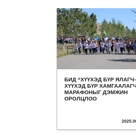
БИД “ХҮҮХЭД БҮР ЯЛАГЧ-
ХҮҮХЭД БҮР ХАМГААЛАГ
МАРАФОНЫГ ДЭМЖИН
ОРОЛЦЛОО
2025.0