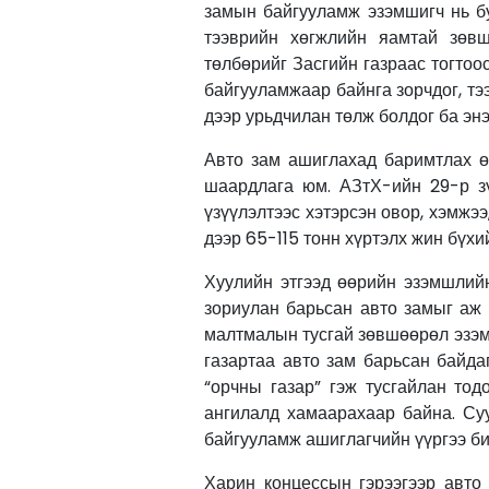
замын байгууламж эзэмшигч нь бу
тээврийн хөгжлийн яамтай зөв
төлбөрийг Засгийн газраас тогтоо
байгууламжаар байнга зорчдог, тэ
дээр урьдчилан төлж болдог ба эн
Авто зам ашиглахад баримтлах ө
шаардлага юм. АЗтХ-ийн 29-р зү
үзүүлэлтээс хэтэрсэн овор, хэмжээ
дээр 65-115 тонн хүртэлх жин бүхи
Хуулийн этгээд өөрийн эзэмшлийн
зориулан барьсан авто замыг аж а
малтмалын тусгай зөвшөөрөл эзэм
газартаа авто зам барьсан байда
“орчны газар” гэж тусгайлан то
ангилалд хамаарахаар байна. Су
байгууламж ашиглагчийн үүргээ би
Харин концессын гэрээгээр авто