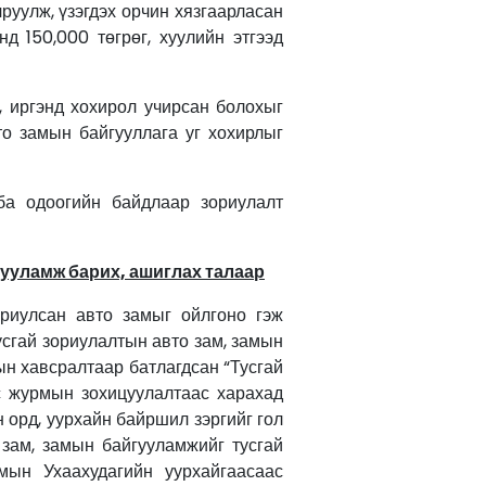
учруулж, үзэгдэх орчин хязгаарласан
д 150,000 төгрөг, хуулийн этгээд
, иргэнд хохирол учирсан болохыг
то замын байгууллага уг хохирлыг
ба одоогийн байдлаар зориулалт
гууламж барих, ашиглах талаар
ориулсан авто замыг ойлгоно гэж
Тусгай зориулалтын авто зам, замын
ын хавсралтаар батлагдсан “Тусгай
с журмын зохицуулалтаас харахад
 орд, уурхайн байршил зэргийг гол
зам, замын байгууламжийг тусгай
мын Ухаахудагийн уурхайгаасаас