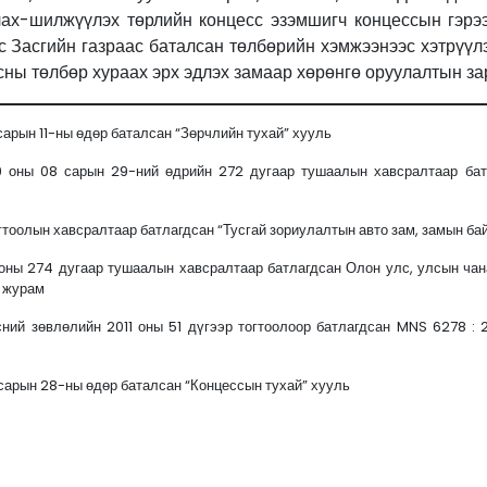
лах-шилжүүлэх төрлийн концесс эзэмшигч концессын гэрээ
с Засгийн газраас баталсан төлбөрийн хэмжээнээс хэтрүүлэ
ны төлбөр хураах эрх эдлэх замаар хөрөнгө оруулалтын зар
арын 11-ны өдөр баталсан “Зөрчлийн тухай” хууль
 оны 08 сарын 29-ний өдрийн 272 дугаар тушаалын хавсралтаар бат
гтоолын хавсралтаар батлагдсан “Тусгай зориулалтын авто зам, замын б
оны 274 дугаар тушаалын хавсралтаар батлагдсан Олон улс, улсын чана
 журам
й зөвлөлийн 2011 оны 51 дүгээр тогтоолоор батлагдсан MNS 6278 : 2
сарын 28-ны өдөр баталсан “Концессын тухай” хууль