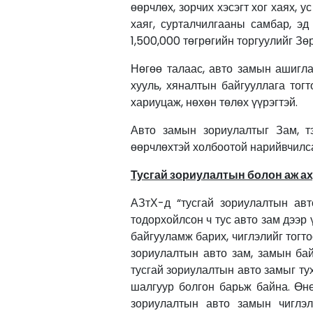
өөрчлөх, зорчих хэсэгт хог хаях, у
хаяг, сурталчилгааны самбар, эд
1,500,000 төгрөгийн торгуулийг Зө
Нөгөө талаас, авто замын ашигла
хууль, хяналтын байгууллага тог
хариуцаж, нөхөн төлөх үүрэгтэй.
Авто замын зориулалтыг Зам, т
өөрчлөхтэй холбоотой нарийвчилс
Тусгай зориулалтын болон аж ах
АЗтХ-д “тусгай зориулалтын авт
тодорхойлсон ч тус авто зам дээр 
байгууламж барих, чиглэлийг тогт
зориулалтын авто зам, замын ба
тусгай зориулалтын авто замыг ту
шалгуур болгон барьж байна. Өн
зориулалтын авто замын чиглэл