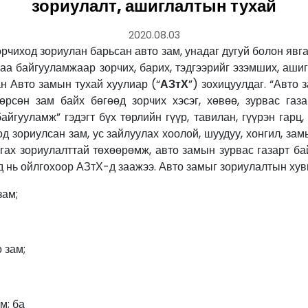
зориулалт, ашиглалтын тухай
2020.08.03
рчиход зориулан барьсан авто зам, унадаг дугуй болон явг
иваа байгууламжаар зорчих, барих, тэдгээрийг эзэмших, аши
н Авто замын тухай хуулиар (“
АЗтХ
”) зохицуулдаг. “Авто 
өрсөн зам байх бөгөөд зорчих хэсэг, хөвөө, зурвас газа
йгууламж” гэдэгт бүх төрлийн гүүр, тавилан, гүүрэн гарц, 
д зориулсан зам, ус зайлуулах хоолой, шуудуу, хонгил, за
ах зориулалттай төхөөрөмж, авто замын зурвас газарт бай
 нь ойлгохоор АЗтХ-д заажээ. Авто замыг зориулалтын хув
ам;
 зам;
м; ба