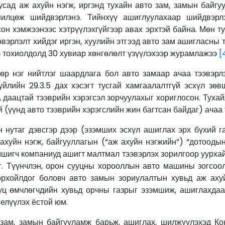
сад аж ахуйн нэгж, иргэнд тухайн авто зам, замын байгу
шилцөж шийдвэрлэнэ. Тийнхүү ашиглуулахаар шийдвэрл
сон хэмжээнээс хэтрүүлэхгүйгээр авах эрхтэй байна. Мөн т
эвэрлэлт хийдэг иргэн, хуулийн этгээд авто зам ашигласны 
э тохиолдолд 30 хувиар хөнгөлөлт үзүүлэхээр журамлажээ
[
өр нэг нийтлэг шаардлага бол авто замаар ачаа тээвэрл
йлийн 29.3.5 дах хэсэгт тусгай хамгаалалтгүй эсхүл зөв
, даацтай тээврийн хэрэгсэл зорчуулахыг хориглосон. Туха
й (үүнд авто тээврийн хэрэгслийн жин багтсан байдаг) ачаа
 нутаг дэвсгэр дээр (эзэмших эсхүл ашиглах эрх бүхий г
хуйн нэгж, байгууллагын (“аж ахуйн нэгжийн”) “дотоодын
шигч компаниуд ашигт малтмал тээвэрлэх зорилгоор уурха
г. Түүнчлэн, орон сууцны хорооллын авто машины зогсоол
дорхойлдог боловч авто замын зориулалтын хувьд аж ах
уц өмчлөгчдийн хувьд орчны газрыг эзэмшиж, ашиглахдаа
елүүлэх ёстой юм.
 зам, замын байгууламж барьж, ашиглах, шилжүүлэхэд Ко