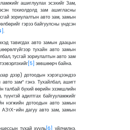
уламжийг ашиглуулах эсэхийг Зам,
эсэн тохиолдолд зам ашигласны
усгай зориулалтын авто зам, замын
төлбөрийг гэрээ байгуулсны үндсэн
4]
.
эхэд тавигдах авто замын даацын
шөөрөлгүйгээр тухайн авто замын
йлбал, тусгай зориулалтын авто зам
 тээвэрлэхийг
[5]
зөвшөөрч байна.
азар дээр) дотоодын хэрэгцээндээ
 авто зам” гэнэ. Тухайлбал, ашигт
йн талбай бүхий өөрийн эзэмшлийн
, түүнтэй адилтгах байгууламжийг
уйн нэгжийн дотоодын авто замын
 АЗтХ-ийн дагуу авто зам, замын
нцессын тухай хууль
[6]
үйлчилнэ.