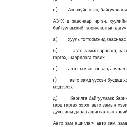
е) Аж ахуйн нэгж, байгууллагын 
АЗтХ-д зааснаар иргэн, хуулийн
байгууламжийг зориулалтын дагуу 
а) хууль тогтоомжид зааснаас бу
б) авто замын арчлалт, засвар,
гаргах, шаардлага тавих;
в) авто замын засвар, арчлалт х
г) авто замд үүссэн бусдад хохи
мэдээлэх;
д) барилга байгууламж барих, өр
гарц гаргах зэрэг авто замын хэ
дууссаны дараа ашиглалтын хэвийн
Авто зам ашиглагч авто зам, зам