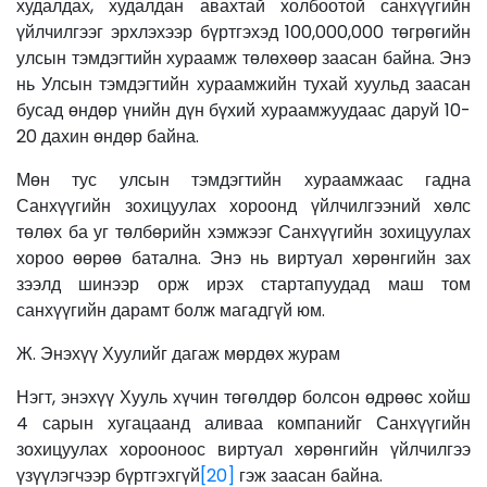
худалдах, худалдан авахтай холбоотой санхүүгийн
үйлчилгээг эрхлэхээр бүртгэхэд 100,000,000 төгрөгийн
улсын тэмдэгтийн хураамж төлөхөөр заасан байна. Энэ
нь Улсын тэмдэгтийн хураамжийн тухай хуульд заасан
бусад өндөр үнийн дүн бүхий хураамжуудаас даруй 10-
20 дахин өндөр байна.
Мөн тус улсын тэмдэгтийн хураамжаас гадна
Санхүүгийн зохицуулах хороонд үйлчилгээний хөлс
төлөх ба уг төлбөрийн хэмжээг Санхүүгийн зохицуулах
хороо өөрөө батална. Энэ нь виртуал хөрөнгийн зах
зээлд шинээр орж ирэх стартапуудад маш том
санхүүгийн дарамт болж магадгүй юм.
Ж. Энэхүү Хуулийг дагаж мөрдөх журам
Нэгт, энэхүү Хууль хүчин төгөлдөр болсон өдрөөс хойш
4 сарын хугацаанд аливаа компанийг Санхүүгийн
зохицуулах хорооноос виртуал хөрөнгийн үйлчилгээ
үзүүлэгчээр бүртгэхгүй
[20]
гэж заасан байна.