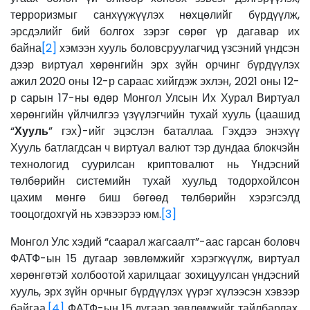
терроризмыг санхүүжүүлэх нөхцөлийг бүрдүүлж,
эрсдэлийг бий болгох зэрэг сөрөг үр дагавар их
байна
[2]
хэмээн хууль боловсруулагчид үзсэний үндсэн
дээр виртуал хөрөнгийн эрх зүйн орчинг бүрдүүлэх
ажил 2020 оны 12-р сараас хийгдэж эхлэн, 2021 оны 12-
р сарын 17-ны өдөр Монгол Улсын Их Хурал Виртуал
хөрөнгийн үйлчилгээ үзүүлэгчийн тухай хууль (цаашид
“
Хууль
” гэх)-ийг эцэслэн баталлаа. Гэхдээ энэхүү
Хууль батлагдсан ч виртуал валют тэр дундаа блокчэйн
технологид суурилсан криптовалют нь Үндэсний
төлбөрийн системийн тухай хуульд тодорхойлсон
цахим мөнгө биш бөгөөд төлбөрийн хэрэгсэлд
тооцогдохгүй нь хэвээрээ юм.
[3]
Монгол Улс хэдий “саарал жагсаалт”-аас гарсан боловч
ФАТФ-ын 15 дугаар зөвлөмжийг хэрэгжүүлж, виртуал
хөрөнгөтэй холбоотой харилцааг зохицуулсан үндэсний
хууль, эрх зүйн орчныг бүрдүүлэх үүрэг хүлээсэн хэвээр
байгаа.
[4]
ФАТФ-ын 15 дугаар зөвлөмжийг тайлбарлах,