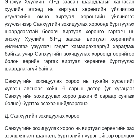
Энэхүү Хуулийн 7.1-д заасан шаардлагыг хангасан
хуулийн этгээд нь виртуал хөрөнгийн үйлчилгээ
үзүүлэхийн өмнө виртуал хөрөнгийн үйлчилгээ
үзүүлэгчээр Санхүүгийн зохицуулах хороонд бүртгүүлэх
шаардлагатай боловч виртуал хөрөнгө гаргагч нь
энэхүү Хуулийн 6.1-д заасан виртуал хөрөнгийн
үйлчилгээ үзүүлэгч гэдэгт хамаарахааргүй харагдаж
байгаа учир Санхүүгийн зохицуулах хороонд өөрийгөө
болон өөрийн гаргах виртуал хөрөнгөө бүртгүүлэх
шаардлагагүй байна.
Санхүүгийн зохицуулах хороо нь тухайн хүсэлтийг
хүлээн авснаас хойш 6 сарын дотор (уг хугацааг
Санхүүгийн зохицуулах хороо дахин 6 сараар сунгаж
болно) бүртгэх эсэхээ шийдвэрлэнэ.
Д. Санхүүгийн зохицуулах хороо
Санхүүгийн зохицуулах хороо нь виртуал хөрөнгийн зах
зээлд хяналт шалгалт, бүртгэлийн үүрэгтэйгээр оролцох