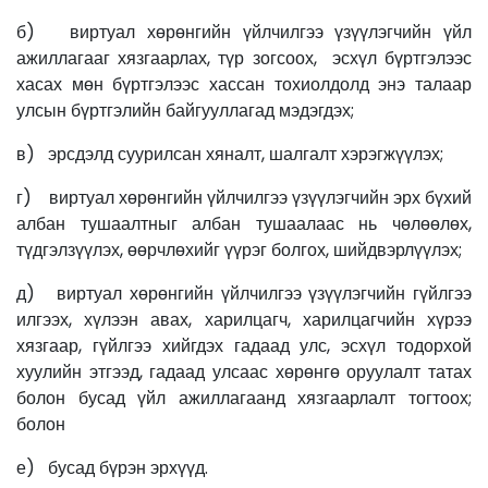
б) виртуал хөрөнгийн үйлчилгээ үзүүлэгчийн үйл
ажиллагааг хязгаарлах, түр зогсоох, эсхүл бүртгэлээс
хасах мөн бүртгэлээс хассан тохиолдолд энэ талаар
улсын бүртгэлийн байгууллагад мэдэгдэх;
в) эрсдэлд суурилсан хяналт, шалгалт хэрэгжүүлэх;
г) виртуал хөрөнгийн үйлчилгээ үзүүлэгчийн эрх бүхий
албан тушаалтныг албан тушаалаас нь чөлөөлөх,
түдгэлзүүлэх, өөрчлөхийг үүрэг болгох, шийдвэрлүүлэх;
д) виртуал хөрөнгийн үйлчилгээ үзүүлэгчийн гүйлгээ
илгээх, хүлээн авах, харилцагч, харилцагчийн хүрээ
хязгаар, гүйлгээ хийгдэх гадаад улс, эсхүл тодорхой
хуулийн этгээд, гадаад улсаас хөрөнгө оруулалт татах
болон бусад үйл ажиллагаанд хязгаарлалт тогтоох;
болон
е) бусад бүрэн эрхүүд.