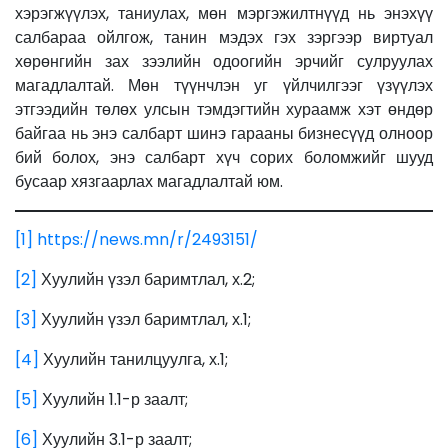
хэрэгжүүлэх, таниулах, мөн мэргэжилтнүүд нь энэхүү
салбараа ойлгож, танин мэдэх гэх зэргээр виртуал
хөрөнгийн зах зээлийн одоогийн эрчийг сулруулах
магадлалтай. Мөн түүнчлэн уг үйлчилгээг үзүүлэх
этгээдийн төлөх улсын тэмдэгтийн хураамж хэт өндөр
байгаа нь энэ салбарт шинэ гарааны бизнесүүд олноор
бий болох, энэ салбарт хүч сорих боломжийг шууд
бусаар хязгаарлах магадлалтай юм.
[1]
https://news.mn/r/2493151/
[2]
Хуулийн үзэл баримтлал, х.2;
[3]
Хуулийн үзэл баримтлал, х.1;
[4]
Хуулийн танилцуулга, х.1;
[5]
Хуулийн 1.1-р заалт;
[6]
Хуулийн 3.1-р заалт;