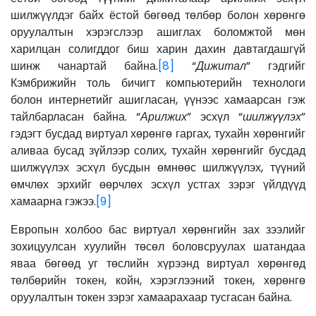
шилжүүлдэг байх ёстой бөгөөд төлбөр болон хөрөнгө
оруулалтын хэрэгслээр ашиглах боломжтой мөн
харилцан солигддог биш харин дахин давтагдашгүй
шинж чанартай байна.
[8]
“
Дижитал
” гэдгийг
Кэмбрижийн толь бичигт компьютерийн технологи
болон интернетийг ашигласан, үүнээс хамаарсан гэж
тайлбарласан байна. “
Арилжих
” эсхүл “
шилжүүлэх
”
гэдэгт бусдад виртуал хөрөнгө гаргах, тухайн хөрөнгийг
аливаа бусад зүйлээр солих, тухайн хөрөнгийг бусдад
шилжүүлэх эсхүл бусдын өмнөөс шилжүүлэх, түүний
өмчлөх эрхийг өөрчлөх эсхүл устгах зэрэг үйлдүүд
хамаарна гэжээ.
[9]
Европын холбоо бас виртуал хөрөнгийн зах зээлийг
зохицуулсан хуулийн төсөл боловсруулах шатандаа
яваа бөгөөд уг төслийн хүрээнд виртуал хөрөнгөд
төлбөрийн токен, койн, хэрэглээний токен, хөрөнгө
оруулалтын токен зэрэг хамаарахаар тусгасан байна.