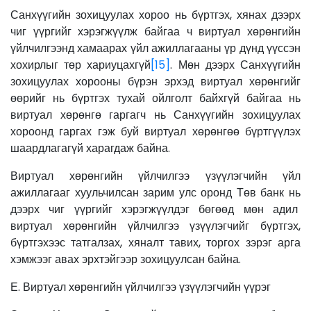
Санхүүгийн зохицуулах хороо нь бүртгэх, хянах дээрх
чиг үүргийг хэрэгжүүлж байгаа ч виртуал хөрөнгийн
үйлчилгээнд хамаарах үйл ажиллагааны үр дүнд үүссэн
хохирлыг төр хариуцахгүй
[15]
. Мөн дээрх Санхүүгийн
зохицуулах хорооны бүрэн эрхэд виртуал хөрөнгийг
өөрийг нь бүртгэх тухай ойлголт байхгүй байгаа нь
виртуал хөрөнгө гаргагч нь Санхүүгийн зохицуулах
хороонд гаргах гэж буй виртуал хөрөнгөө бүртгүүлэх
шаардлагагүй харагдаж байна.
Виртуал хөрөнгийн үйлчилгээ үзүүлэгчийн үйл
ажиллагааг хуульчилсан зарим улс оронд Төв банк нь
дээрх чиг үүргийг хэрэгжүүлдэг бөгөөд мөн адил
виртуал хөрөнгийн үйлчилгээ үзүүлэгчийг бүртгэх,
бүртгэхээс татгалзах, хяналт тавих, торгох зэрэг арга
хэмжээг авах эрхтэйгээр зохицуулсан байна.
Е. Виртуал хөрөнгийн үйлчилгээ үзүүлэгчийн үүрэг