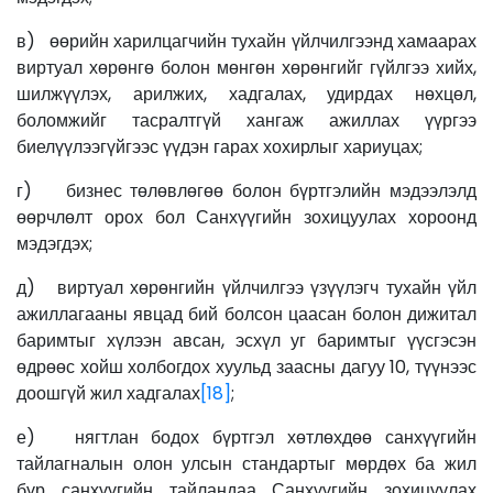
в) өөрийн харилцагчийн тухайн үйлчилгээнд хамаарах
виртуал хөрөнгө болон мөнгөн хөрөнгийг гүйлгээ хийх,
шилжүүлэх, арилжих, хадгалах, удирдах нөхцөл,
боломжийг тасралтгүй хангаж ажиллах үүргээ
биелүүлээгүйгээс үүдэн гарах хохирлыг хариуцах;
г) бизнес төлөвлөгөө болон бүртгэлийн мэдээлэлд
өөрчлөлт орох бол Санхүүгийн зохицуулах хороонд
мэдэгдэх;
д) виртуал хөрөнгийн үйлчилгээ үзүүлэгч тухайн үйл
ажиллагааны явцад бий болсон цаасан болон дижитал
баримтыг хүлээн авсан, эсхүл уг баримтыг үүсгэсэн
өдрөөс хойш холбогдох хуульд заасны дагуу 10, түүнээс
доошгүй жил хадгалах
[18]
;
е) нягтлан бодох бүртгэл хөтлөхдөө санхүүгийн
тайлагналын олон улсын стандартыг мөрдөх ба жил
бүр санхүүгийн тайландаа Санхүүгийн зохицуулах