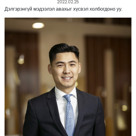
2022.02.25
Дэлгэрэнгүй мэдээлэл авахыг хүсвэл холбогдоно уу.