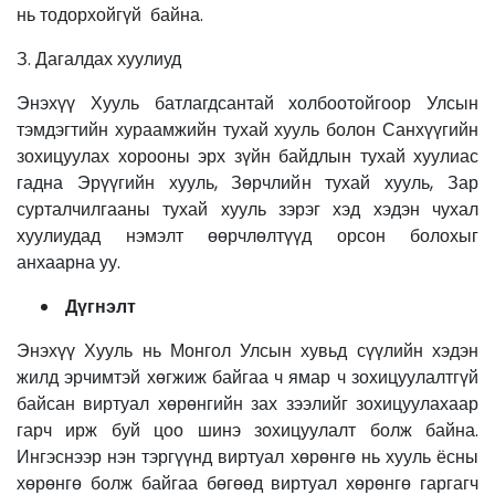
нь тодорхойгүй байна.
З. Дагалдах хуулиуд
Энэхүү Хууль батлагдсантай холбоотойгоор Улсын
тэмдэгтийн хураамжийн тухай хууль болон Санхүүгийн
зохицуулах хорооны эрх зүйн байдлын тухай хуулиас
гадна Эрүүгийн хууль, Зөрчлийн тухай хууль, Зар
сурталчилгааны тухай хууль зэрэг хэд хэдэн чухал
хуулиудад нэмэлт өөрчлөлтүүд орсон болохыг
анхаарна уу.
Дүгнэлт
Энэхүү Хууль нь Монгол Улсын хувьд сүүлийн хэдэн
жилд эрчимтэй хөгжиж байгаа ч ямар ч зохицуулалтгүй
байсан виртуал хөрөнгийн зах зээлийг зохицуулахаар
гарч ирж буй цоо шинэ зохицуулалт болж байна.
Ингэснээр нэн тэргүүнд виртуал хөрөнгө нь хууль ёсны
хөрөнгө болж байгаа бөгөөд виртуал хөрөнгө гаргагч