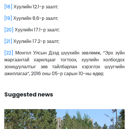
[18]
Хуулийн 12.1-р заалт;
[19]
Хуулийн 8.6-р заалт;
[20]
Хуулийн 17.1-р заалт;
[21]
Хуулийн 17.2-р заалт;
[22]
Монгол Улсын Дээд шүүхийн зөвлөмж, “Эрх зүйн
маргаантай харилцааг тогтоох, хуулийн холбогдох
зохицуулалтыг зөв тайлбарлан хэрэглэх шүүгчийн
ажиллагаа”, 2016 оны 05-р сарын 10-ны өдөр;
Suggested news