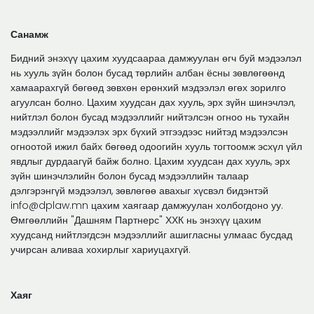
Санамж
Бидний энэхүү цахим хуудсаараа дамжуулан өгч буй мэдээлэл
нь хууль зүйн болон бусад төрлийн албан ёсны зөвлөгөөнд
хамаарахгүй бөгөөд зөвхөн ерөнхий мэдээлэл өгөх зорилго
агуулсан болно. Цахим хуудсан дах хууль, эрх зүйн шинэчлэл,
нийтлэл болон бусад мэдээллийг нийтэлсэн огноо нь тухайн
мэдээллийг мэдээлэх эрх бүхий этгээдээс нийтэд мэдээлсэн
огноотой ижил байх бөгөөд одоогийн хууль тогтоомж эсхүл үйл
явдлыг дурдаагүй байж болно. Цахим хуудсан дах хууль, эрх
зүйн шинэчлэлийн болон бусад мэдээллийн талаар
дэлгэрэнгүй мэдээлэл, зөвлөгөө авахыг хүсвэл бидэнтэй
info@dplaw.mn цахим хаягаар дамжуулан холбогдоно уу.
Өмгөөллийн "Дашням Партнерс" ХХК нь энэхүү цахим
хуудсанд нийтлэгдсэн мэдээллийг ашигласны улмаас бусдад
учирсан аливаа хохирлыг хариуцахгүй.
Хаяг