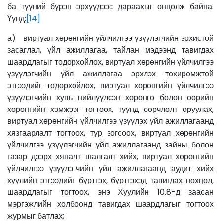
ба түүний бүрэн эрхүүдээс дараахыг онцолж байна.
Үүнд:
[14]
а) виртуал хөрөнгийн үйлчилгээ үзүүлэгчийн зохистой
засаглал, үйл ажиллагаа, тайлан мэдээнд тавигдах
шаардлагыг тодорхойлох, виртуал хөрөнгийн үйлчилгээ
үзүүлэгчийн үйл ажиллагаа эрхлэх тохиромжтой
этгээдийг тодорхойлох, виртуал хөрөнгийн үйлчилгээ
үзүүлэгчийн хувь нийлүүлсэн хөрөнгө болон өөрийн
хөрөнгийн хэмжээг тогтоох, түүнд өөрчлөлт оруулах,
виртуал хөрөнгийн үйлчилгээ үзүүлэх үйл ажиллагаанд
хязгаарлалт тогтоох, түр зогсоох, виртуал хөрөнгийн
үйлчилгээ үзүүлэгчийн үйл ажиллагаанд зайны болон
газар дээрх хяналт шалгалт хийх, виртуал хөрөнгийн
үйлчилгээ үзүүлэгчийн үйл ажиллагаанд аудит хийх
хуулийн этгээдийг бүртгэх, бүртгэхэд тавигдах нөхцөл,
шаардлагыг тогтоох, энэ Хуулийн 10.8-д заасан
мэргэжлийн холбоонд тавигдах шаардлагыг тогтоох
журмыг батлах;