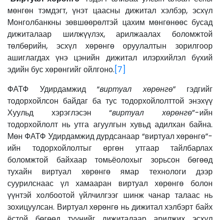
мөнгөн тэмдэгт, үнэт цаасны дижитал хэлбэр, эсхүл
Монголбанкны зөвшөөрөлтэй цахим мөнгөнөөс бусад
дижиталаар шилжүүлэх, арилжаалах боломжтой
төлбөрийн, эсхүл хөрөнгө оруулалтын зорилгоор
ашиглагдах үнэ цэнийн дижитал илэрхийлэл бүхий
эдийн бус хөрөнгийг ойлгоно.
[7]
ФАТФ Удирдамжид “
виртуал хөрөнгө
” гэдгийг
тодорхойлсон байдаг ба тус тодорхойлолттой энэхүү
Хуульд хэрэглэсэн “
виртуал хөрөнгө
”-ийн
тодорхойлолт нь утга агуулгын хувьд адилхан байна.
Мөн ФАТФ Удирдамжид дурдсанаар “виртуал хөрөнгө”-
ийн тодорхойлолтыг өргөн утгаар тайлбарлах
боломжтой байхаар томьёолохыг зорьсон бөгөөд
тухайн виртуал хөрөнгө ямар технологи дээр
суурилснаас үл хамааран виртуал хөрөнгө болон
үүнтэй холбоотой үйлчилгээг шинж чанар талаас нь
зохицуулсан. Виртуал хөрөнгө нь дижитал хэлбэрт байх
ёстой бөгөөд түүнийг дижиталаар арилжих эсхүл