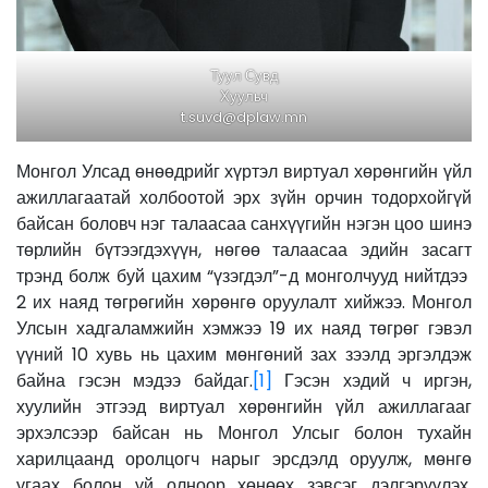
Туул Сувд
Хуульч
t.suvd@dplaw.mn
Монгол Улсад өнөөдрийг хүртэл виртуал хөрөнгийн үйл
ажиллагаатай холбоотой эрх зүйн орчин тодорхойгүй
байсан боловч нэг талаасаа санхүүгийн нэгэн цоо шинэ
төрлийн бүтээгдэхүүн, нөгөө талаасаа эдийн засагт
трэнд болж буй цахим “үзэгдэл”-д монголчууд нийтдээ
2 их наяд төгрөгийн хөрөнгө оруулалт хийжээ. Монгол
Улсын хадгаламжийн хэмжээ 19 их наяд төгрөг гэвэл
үүний 10 хувь нь цахим мөнгөний зах зээлд эргэлдэж
байна гэсэн мэдээ байдаг.
[1]
Гэсэн хэдий ч иргэн,
хуулийн этгээд виртуал хөрөнгийн үйл ажиллагааг
эрхэлсээр байсан нь Монгол Улсыг болон тухайн
харилцаанд оролцогч нарыг эрсдэлд оруулж, мөнгө
угаах болон үй олноор хөнөөх зэвсэг дэлгэрүүлэх,