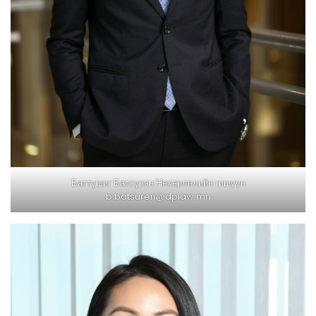
Баттүшиг Батсүрэн Нөхөрлөлийн гишүүн
b.batsuren@dplaw.mn