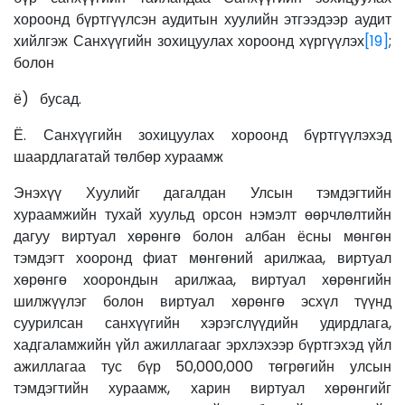
хороонд бүртгүүлсэн аудитын хуулийн этгээдээр аудит
хийлгэж Санхүүгийн зохицуулах хороонд хүргүүлэх
[19]
;
болон
ё) бусад.
Ё. Санхүүгийн зохицуулах хороонд бүртгүүлэхэд
шаардлагатай төлбөр хураамж
Энэхүү Хуулийг дагалдан Улсын тэмдэгтийн
хураамжийн тухай хуульд орсон нэмэлт өөрчлөлтийн
дагуу виртуал хөрөнгө болон албан ёсны мөнгөн
тэмдэгт хооронд фиат мөнгөний арилжаа, виртуал
хөрөнгө хоорондын арилжаа, виртуал хөрөнгийн
шилжүүлэг болон виртуал хөрөнгө эсхүл түүнд
суурилсан санхүүгийн хэрэгслүүдийн удирдлага,
хадгаламжийн үйл ажиллагааг эрхлэхээр бүртгэхэд үйл
ажиллагаа тус бүр 50,000,000 төгрөгийн улсын
тэмдэгтийн хураамж, харин виртуал хөрөнгийг