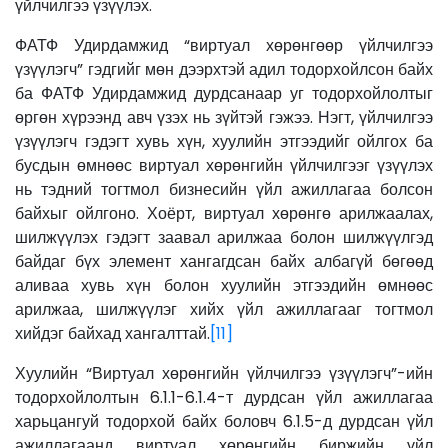
үйлчилгээ үзүүлэх.
ФАТФ Удирдамжид “виртуал хөрөнгөөр үйлчилгээ
үзүүлэгч” гэдгийг мөн дээрхтэй адил тодорхойлсон байх
ба ФАТФ Удирдамжид дурдсанаар уг тодорхойлолтыг
өргөн хүрээнд авч үзэх нь зүйтэй гэжээ. Нэгт, үйлчилгээ
үзүүлэгч гэдэгт хувь хүн, хуулийн этгээдийг ойлгох ба
бусдын өмнөөс виртуал хөрөнгийн үйлчилгээг үзүүлэх
нь тэдний тогтмол бизнесийн үйл ажиллагаа болсон
байхыг ойлгоно. Хоёрт, виртуал хөрөнгө арилжаалах,
шилжүүлэх гэдэгт заавал арилжаа болон шилжүүлгэд
байдаг бүх элемент хангагдсан байх албагүй бөгөөд
аливаа хувь хүн болон хуулийн этгээдийн өмнөөс
арилжаа, шилжүүлэг хийх үйл ажиллагааг тогтмол
хийдэг байхад хангалттай.
[11]
Хуулийн “Виртуал хөрөнгийн үйлчилгээ үзүүлэгч”-ийн
тодорхойлолтын 6.1.1-6.1.4-т дурдсан үйл ажиллагаа
харьцангуй тодорхой байх боловч 6.1.5-д дурдсан үйл
ажиллагаанд виртуал хөрөнгийн биржийн үйл