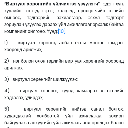
“
Виртуал хөрөнгийн үйлчилгээ үзүүлэгч
” гэдэгт хүн,
хуулийн этгээд, гэрээ, хэлцэлд оролцогчийн нэрийн
өмнөөс, тэдгээрийн захиалгаар, эсхүл тэдгээрт
зориулан үзүүлэх дараах үйл ажиллагааг эрхэлж байгаа
компанийг ойлгоно. Үүнд:
[10]
1) виртуал хөрөнгө, албан ёсны мөнгөн тэмдэгт
хооронд арилжих;
2) нэг болон олон төрлийн виртуал хөрөнгийг хооронд
арилжих;
3) виртуал хөрөнгийг шилжүүлэх;
4) виртуал хөрөнгө, түүнд хамаарах хэрэгслийг
хадгалах, удирдах;
5) виртуал хөрөнгийг нийтэд санал болгох,
худалдахтай холбоотой үйл ажиллагааг зохион
байгуулах, санхүүгийн үйл ажиллагаанд оролцох болон