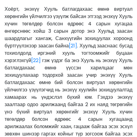
Хоёрт, энэхүү Хууль батлагдахаас өмнө виртуал
хөрөнгийн үйлчилгээ үзүүлж байсан этгээд энэхүү Хууль
хүчин төгөлдөр болсон өдрөөс 4 сарын хугацаа
өнгөрснөөс хойш 3 сарын дотор энэ Хуульд заасан
шаардлагыг хангаж, Санхүүгийн зохицуулах хороонд
бүртгүүлэхээр заасан байна
[21]
. Хуульд зааснаас бусад
тохиолдолд иргэний хууль тогтоомжийг буцаан
хэрэглэхгүй
[22]
гэж үздэг ба энэ Хууль нь энэхүү Хууль
батлагдахаас өмнө үүссэн харилцааг мөн
зохицуулахаар тодорхой заасан учир энэхүү Хууль
батлагдахаас өмнө бий болсон виртуал хөрөнгийн
үйлчилгээ үзүүлэгчид нь энэхүү хуулийн зохицуулалтад
хамаарах нь үндэслэл бүхий юм. Гэхдээ энэхүү
заалтаар одоо арилжаанд байгаа 2 их наяд төгрөгийн
үнэ бүхий виртуал хөрөнгийг энэхүү Хууль хүчин
төгөлдөр болсон өдрөөс 4 сарын хугацаанд
арилжаалах боломжийг хаан, гацааж байгаа эсэх эсхүл
зөвхөн шинээр гаргах койныг түр зогсоож байгаа эсэх