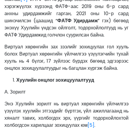
хэрэгжүүлэх хүрээнд ФАТФ-аас 2019 оны 6-р сард
анхны удирдамжийг гарган, 2021 оны 10-р сард
шинэчилсэн (цаашид “
ФАТФ Удирдамж
” гэх) бөгөөд
энэхүү Хуулийн үндсэн ойлголт, тодорхойлолтууд нь уг
ФАТФ Удирдамжид голчлон суурилсан байна.
Виртуал хөрөнгийн зах зээлийг зохицуулах гол хууль
болох Виртуал хөрөнгийн үйлчилгээ үзүүлэгчийн тухай
хууль нь 4 бүлэг, 17 зүйлээс бүрдэх бөгөөд эдгээрээс
онцлох зохицуулалтуудыг нь багцлан хүргэж байна.
Хуулийн онцлог зохицуулалтууд
А. Зорилт
Энэ Хуулийн зорилт нь виртуал хөрөнгийн үйлчилгээ
үзүүлэх хуулийн этгээдийг бүртгэх, үйл ажиллагаанд нь
хяналт тавих, холбогдох эрх, үүргийг тодорхойлохтой
холбогдсон харилцааг зохицуулах юм
[5]
.