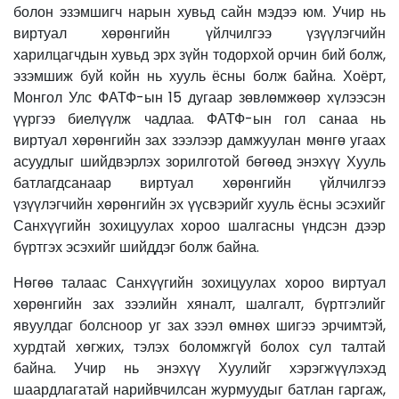
болон эзэмшигч нарын хувьд сайн мэдээ юм. Учир нь
виртуал хөрөнгийн үйлчилгээ үзүүлэгчийн
харилцагчдын хувьд эрх зүйн тодорхой орчин бий болж,
эзэмшиж буй койн нь хууль ёсны болж байна. Хоёрт,
Монгол Улс ФАТФ-ын 15 дугаар зөвлөмжөөр хүлээсэн
үүргээ биелүүлж чадлаа. ФАТФ-ын гол санаа нь
виртуал хөрөнгийн зах зээлээр дамжуулан мөнгө угаах
асуудлыг шийдвэрлэх зорилготой бөгөөд энэхүү Хууль
батлагдсанаар виртуал хөрөнгийн үйлчилгээ
үзүүлэгчийн хөрөнгийн эх үүсвэрийг хууль ёсны эсэхийг
Санхүүгийн зохицуулах хороо шалгасны үндсэн дээр
бүртгэх эсэхийг шийддэг болж байна.
Нөгөө талаас Санхүүгийн зохицуулах хороо виртуал
хөрөнгийн зах зээлийн хяналт, шалгалт, бүртгэлийг
явуулдаг болсноор уг зах зээл өмнөх шигээ эрчимтэй,
хурдтай хөгжих, тэлэх боломжгүй болох сул талтай
байна. Учир нь энэхүү Хуулийг хэрэгжүүлэхэд
шаардлагатай нарийвчилсан журмуудыг батлан гаргаж,