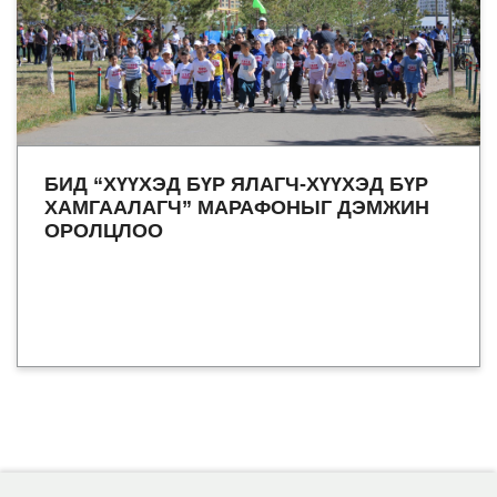
БИД “ХҮҮХЭД БҮР ЯЛАГЧ-ХҮҮХЭД БҮР
ХАМГААЛАГЧ” МАРАФОНЫГ ДЭМЖИН
ОРОЛЦЛОО