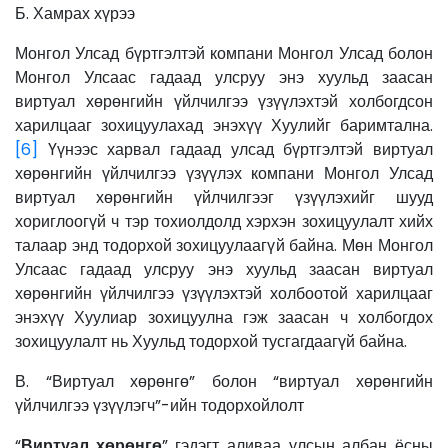
Б. Хамрах хүрээ
Монгол Улсад бүртгэлтэй компани Монгол Улсад болон
Монгол Улсаас гадаад улсруу энэ хуульд заасан
виртуал хөрөнгийн үйлчилгээ үзүүлэхтэй холбогдсон
харилцааг зохицуулахад энэхүү Хуулийг баримтална.
[6]
Үүнээс харвал гадаад улсад бүртгэлтэй виртуал
хөрөнгийн үйлчилгээ үзүүлэх компани Монгол Улсад
виртуал хөрөнгийн үйлчилгээг үзүүлэхийг шууд
хориглоогүй ч тэр тохиолдолд хэрхэн зохицуулалт хийх
талаар энд тодорхой зохицуулаагүй байна. Мөн Монгол
Улсаас гадаад улсруу энэ хуульд заасан виртуал
хөрөнгийн үйлчилгээ үзүүлэхтэй холбоотой харилцааг
энэхүү Хуулиар зохицуулна гэж заасан ч холбогдох
зохицуулалт нь Хуульд тодорхой тусгагдаагүй байна.
В. “Виртуал хөрөнгө” болон “виртуал хөрөнгийн
үйлчилгээ үзүүлэгч”-ийн тодорхойлолт
“
Виртуал хөрөнгө
” гэдэгт аливаа улсын албан ёсны