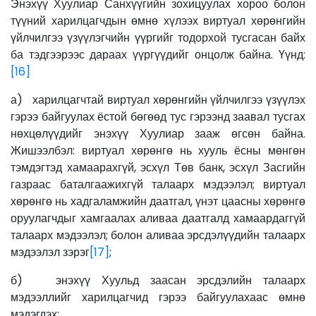
Энэхүү Хуулиар Санхүүгийн зохицуулах хороо болон
түүний харилцагчдын өмнө хүлээх виртуал хөрөнгийн
үйлчилгээ үзүүлэгчийн үүргийг тодорхой тусгасан байх
ба тэдгээрээс дараах үүргүүдийг онцолж байна. Үүнд:
[16]
а) харилцагчтай виртуал хөрөнгийн үйлчилгээ үзүүлэх
гэрээ байгуулах ёстой бөгөөд тус гэрээнд заавал тусгах
нөхцөлүүдийг энэхүү Хуулиар зааж өгсөн байна.
Жишээлбэл: виртуал хөрөнгө нь хууль ёсны мөнгөн
тэмдэгтэд хамаарахгүй, эсхүл Төв банк, эсхүл Засгийн
газраас баталгаажихгүй талаарх мэдээлэл; виртуал
хөрөнгө нь хадгаламжийн даатгал, үнэт цаасны хөрөнгө
оруулагчдыг хамгаалах аливаа даатгалд хамаардаггүй
талаарх мэдээлэл; болон аливаа эрсдэлүүдийн талаарх
мэдээлэл зэрэг
[17]
;
б) энэхүү Хуульд заасан эрсдэлийн талаарх
мэдээллийг харилцагчид гэрээ байгуулахаас өмнө
мэдэгдэх;