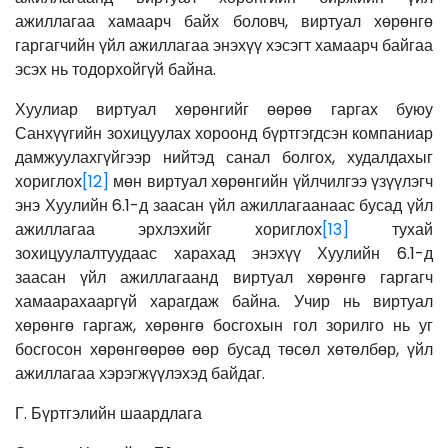
ажиллагаа хамаарч байх боловч, виртуал хөрөнгө
гаргагчийн үйл ажиллагаа энэхүү хэсэгт хамаарч байгаа
эсэх нь тодорхойгүй байна.
Хуулиар виртуал хөрөнгийг өөрөө гаргах буюу
Санхүүгийн зохицуулах хороонд бүртгэгдсэн компаниар
дамжуулахгүйгээр нийтэд санал болгох, худалдахыг
хориглох
[12]
мөн виртуал хөрөнгийн үйлчилгээ үзүүлэгч
энэ Хуулийн 6.1-д заасан үйл ажиллагаанаас бусад үйл
ажиллагаа эрхлэхийг хориглох
[13]
тухай
зохицуулалтуудаас харахад энэхүү Хуулийн 6.1-д
заасан үйл ажиллагаанд виртуал хөрөнгө гаргагч
хамаарахааргүй харагдаж байна. Учир нь виртуал
хөрөнгө гаргаж, хөрөнгө босгохын гол зорилго нь уг
босгосон хөрөнгөөрөө өөр бусад төсөл хөтөлбөр, үйл
ажиллагаа хэрэгжүүлэхэд байдаг.
Г. Бүртгэлийн шаардлага