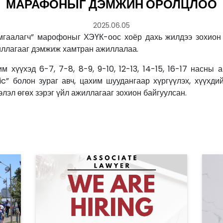
МАРАФОНЫГ ДЭМЖИН ОРОЛЦЛОО
2025.06.05
амгаалагч” марофоныг ХЭҮК-оос хоёр дахь жилдээ зохион
иллагааг дэмжиж хамтран ажиллалаа.
хүүхэд 6-7, 7-8, 8-9, 9-10, 12-13, 14-15, 16-17 насны 
c” болон зураг авч, цахим шуудангаар хүргүүлэх, хүүхд
эл өгөх зэрэг үйл ажиллагааг зохион байгуулсан.