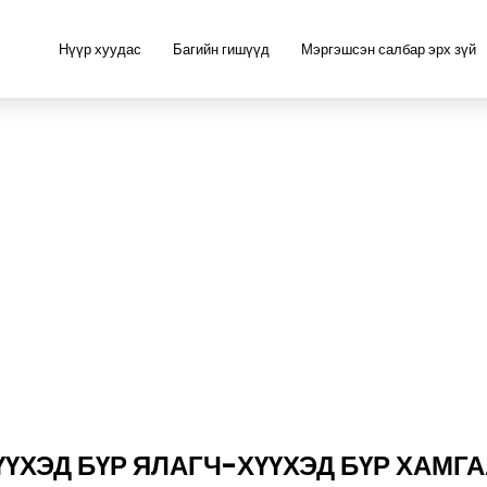
Нүүр хуудас
Багийн гишүүд
Мэргэшсэн салбар эрх зүй
ҮҮХЭД БҮР ЯЛАГЧ-ХҮҮХЭД БҮР ХАМГ