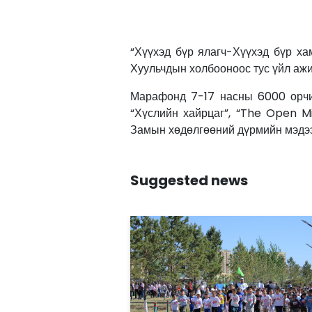
“Хүүхэд бүр ялагч-Хүүхэд бүр х
Хуульчдын холбооноос тус үйл аж
Марафонд 7-17 насны 6000 орчим 
“Хүслийн хайрцаг”, “The Open Mi
Замын хөдөлгөөний дүрмийн мэдээл
Suggested news