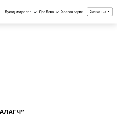
Бусад мэдээлэл
Про Боно
Холбоо барих
Хэл сонгох
ААЛАГЧ”