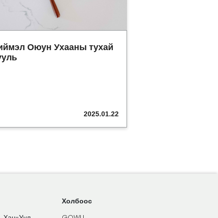
иймэл Оюун Ухааны тухай
ууль
2025.01.22
Холбоос
1, Хан-Уул
GOWU