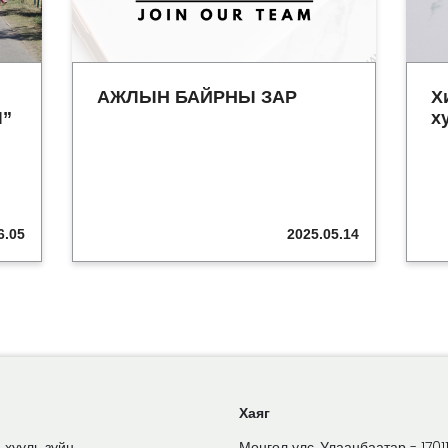
АЖЛЫН БАЙРНЫ ЗАР
Х
Ч”
х
6.05
2025.05.14
Хаяг
 хууль зүйн
Монгол улс, Улаанбаатар - 1701