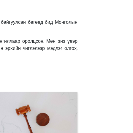
 байгуулсан бөгөөд бид Монголын
ангиллаар оролцсон. Мөн энэ үеэр
ийн эрхийн чиглэлээр мэдлэг
олгох,