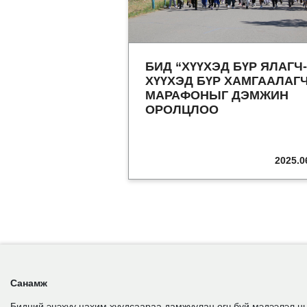
БИД “ХҮҮХЭД БҮР ЯЛАГЧ-
ХҮҮХЭД БҮР ХАМГААЛАГ
МАРАФОНЫГ ДЭМЖИН
ОРОЛЦЛОО
2025.0
Санамж
Бидний энэхүү цахим хуудсаараа дамжуулан өгч буй мэдээлэл нь