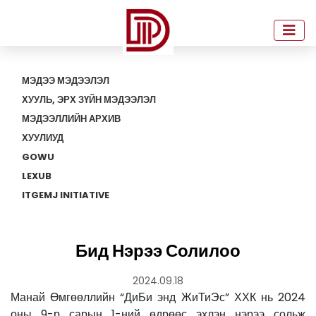
МЭДЭЭ МЭДЭЭЛЭЛ
ХУУЛЬ, ЭРХ ЗҮЙН МЭДЭЭЛЭЛ
МЭДЭЭЛЛИЙН АРХИВ
ХУУЛИУД
GOWU
LEXUB
ITGEMJ INITIATIVE
Бид Нэрээ Солилоо
2024.09.18
Манай Өмгөөллийн “ДиБи энд ЖиТиЭс” ХХК нь 2024
оны 9-р сарын 1-ний өдрөөс эхлэн нэрээ сольж