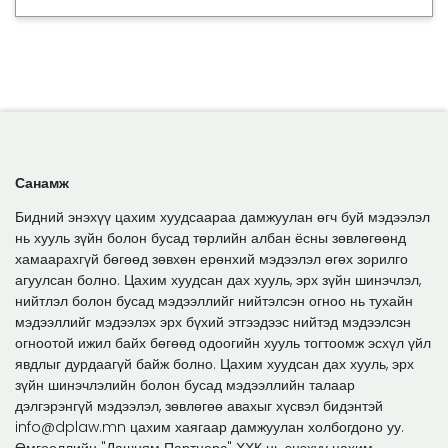
Санамж
Бидний энэхүү цахим хуудсаараа дамжуулан өгч буй мэдээлэл
нь хууль зүйн болон бусад төрлийн албан ёсны зөвлөгөөнд
хамаарахгүй бөгөөд зөвхөн ерөнхий мэдээлэл өгөх зорилго
агуулсан болно. Цахим хуудсан дах хууль, эрх зүйн шинэчлэл,
нийтлэл болон бусад мэдээллийг нийтэлсэн огноо нь тухайн
мэдээллийг мэдээлэх эрх бүхий этгээдээс нийтэд мэдээлсэн
огноотой ижил байх бөгөөд одоогийн хууль тогтоомж эсхүл үйл
явдлыг дурдаагүй байж болно. Цахим хуудсан дах хууль, эрх
зүйн шинэчлэлийн болон бусад мэдээллийн талаар
дэлгэрэнгүй мэдээлэл, зөвлөгөө авахыг хүсвэл бидэнтэй
info@dplaw.mn цахим хаягаар дамжуулан холбогдоно уу.