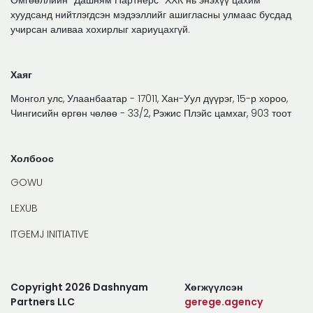
Өмгөөллийн "Дашням Партнерс" ХХК нь энэхүү цахим
хуудсанд нийтлэгдсэн мэдээллийг ашигласны улмаас бусдад
учирсан аливаа хохирлыг хариуцахгүй.
Хаяг
Монгол улс, Улаанбаатар - 17011, Хан-Уул дүүрэг, 15-р хороо,
Чингисийн өргөн чөлөө - 33/2, Рэжис Плэйс цамхаг, 903 тоот
Холбоос
GOWU
LEXUB
ITGEMJ INITIATIVE
Copyright 2026 Dashnyam
Хөгжүүлсэн
Partners LLC
gerege.agency