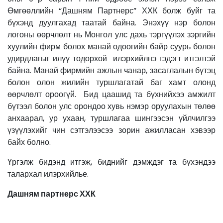
Өмгөөллийн “Дашням Партнерс” ХХК болж буйг та
бүхэнд дуулгахад таатай байна. Энэхүү нэр болон
логоны өөрчлөлт нь Монгол улс дахь тэргүүлэх зэргийн
хуулийн фирм болох манай одоогийн байр суурь болон
удирдлагыг илүү тодорхой илэрхийлнэ гэдэгт итгэлтэй
байна. Манай фирмийн ажлын чанар, засаглалын бүтэц
болон олон жилийн туршлагатай баг хамт олонд
өөрчлөлт ороогүй. Бид цаашид та бүхнийхээ амжилт
бүтээл болон улс орондоо хувь нэмэр оруулахын төлөө
анхаарал, ур ухаан, туршлагаа шингээсэн үйлчилгээ
үзүүлэхийг чин сэтгэлээсээ зорин ажилласан хэвээр
байх болно.
Үргэлж бидэнд итгэж, биднийг дэмждэг та бүхэндээ
талархал илэрхийлье.
Дашням партнерс ХХК