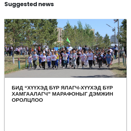
Suggested news
БИД “ХҮҮХЭД БҮР ЯЛАГЧ-ХҮҮХЭД БҮР
ХАМГААЛАГЧ” МАРАФОНЫГ ДЭМЖИН
ОРОЛЦЛОО