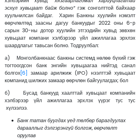
хэлбэрийн хувьд “
хязгаарлагдмал хариуцлагатай
эсхүл хувьцаат байж болно
” гэж сонголттой байхаар
хуульчилсан байдаг. Харин Банкны хуулийн нэмэлт
өөрчлөлтөд заасны дагуу банкуудыг 2022 оны 6-р
сарын 30-ны дотор хуулийн этгээдийн хувьд зөвхөн
хувьцаат компани хэлбэрээр үйл ажиллагаа эрхлэх
шаардлагыг тавьсан болно. Тодруулбал:
а) Монголбанкнаас банкны системд нөлөө бүхий гэж
тогтоогдсон банк энгийн хувьцаагаа нийтэд санал
болгох
[6]
замаар арилжиж (IPO) нээлттэй хувьцаат
компанид шилжих замаар өөрчлөн байгуулагдах; бол
б) Бусад банкууд хаалттай хувьцаат компанийн
хэлбэрээр үйл ажиллагаа эрхлэх үүрэг тус тус
хүлээлээ.
Банк татан буугдах үед төлбөр барагдуулах
дарааллыг дэлгэрэнгүй болгож, өөрчлөлт
оруулав