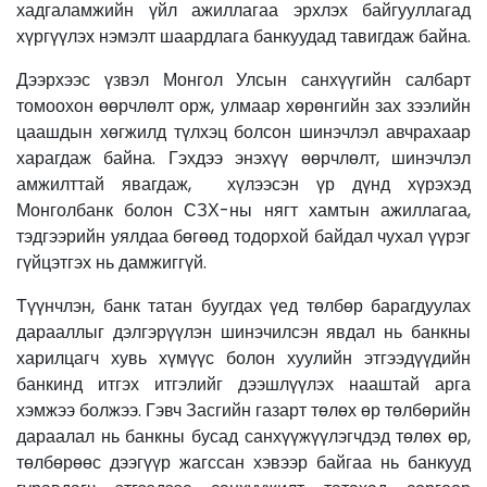
хадгаламжийн үйл ажиллагаа эрхлэх байгууллагад
хүргүүлэх нэмэлт шаардлага банкуудад тавигдаж байна.
Дээрхээс үзвэл Монгол Улсын санхүүгийн салбарт
томоохон өөрчлөлт орж, улмаар хөрөнгийн зах зээлийн
цаашдын хөгжилд түлхэц болсон шинэчлэл авчрахаар
харагдаж байна. Гэхдээ энэхүү өөрчлөлт, шинэчлэл
амжилттай явагдаж, хүлээсэн үр дүнд хүрэхэд
Монголбанк болон СЗХ-ны нягт хамтын ажиллагаа,
тэдгээрийн уялдаа бөгөөд тодорхой байдал чухал үүрэг
гүйцэтгэх нь дамжиггүй.
Түүнчлэн, банк татан буугдах үед төлбөр барагдуулах
дарааллыг дэлгэрүүлэн шинэчилсэн явдал нь банкны
харилцагч хувь хүмүүс болон хуулийн этгээдүүдийн
банкинд итгэх итгэлийг дээшлүүлэх нааштай арга
хэмжээ болжээ. Гэвч Засгийн газарт төлөх өр төлбөрийн
дараалал нь банкны бусад санхүүжүүлэгчдэд төлөх өр,
төлбөрөөс дээгүүр жагссан хэвээр байгаа нь банкууд