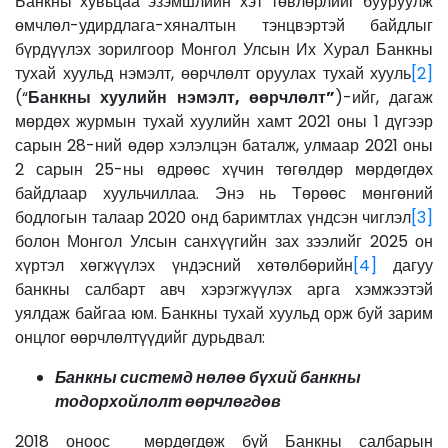
Банкны хувьцаа эзэмшлийн хэт төвлөрлийг бууруулж
өмчлөл-удирдлага-хяналтын тэнцвэртэй байдлыг
бүрдүүлэх зорилгоор Монгол Улсын Их Хурал Банкны
тухай хуульд нэмэлт, өөрчлөлт оруулах тухай хууль
[2]
(“
Банкны хуулийн нэмэлт, өөрчлөлт
”
)-ийг, дагаж
мөрдөх журмын тухай хуулийн хамт 2021 оны 1 дүгээр
сарын 28-ний өдөр хэлэлцэн баталж, улмаар 2021 оны
2 сарын 25-ны өдрөөс хүчин төгөлдөр мөрдөгдөх
байдлаар хуульчиллаа. Энэ нь Төрөөс мөнгөний
бодлогын талаар 2020 онд баримтлах үндсэн чиглэл
[3]
болон Монгол Улсын санхүүгийн зах зээлийг 2025 он
хүртэл хөгжүүлэх үндэсний хөтөлбөрийн
[4]
дагуу
банкны салбарт авч хэрэгжүүлэх арга хэмжээтэй
уялдаж байгаа юм. Банкны тухай хуульд орж буй зарим
онцлог өөрчлөлтүүдийг дурьдвал:
Банкны системд нөлөө бүхий банкны
тодорхойлолт өөрчлөгдөв
2018 оноос мөрдөгдөж буй Банкны салбарын