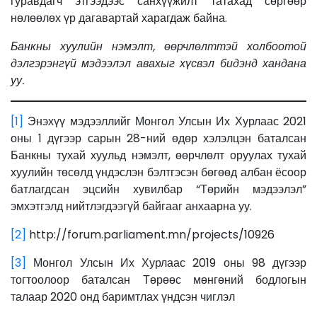
гуравдагч этгээдээс санхүүжилт татахад сөргөөр
нөлөөлөх үр дагавартай харагдаж байна.
Банкны хуулийн нэмэлт, өөрчлөлттэй холбоотой
дэлгэрэнгүй мэдээлэл авахыг хүсвэл бидэнд хандана
уу.
[1]
Энэхүү мэдээллийг Монгол Улсын Их Хурлаас 2021
оны 1 дүгээр сарын 28-ний өдөр хэлэлцэн баталсан
Банкны тухай хуульд нэмэлт, өөрчлөлт оруулах тухай
хуулийн төсөлд үндэслэн бэлтгэсэн бөгөөд албан ёсоор
батлагдсан эцсийн хувилбар “Төрийн мэдээлэл”
эмхэтгэлд нийтлэгдээгүй байгааг анхаарна уу.
[2]
http://forum.parliament.mn/projects/10926
[3]
Монгол Улсын Их Хурлаас 2019 оны 98 дүгээр
тогтоолоор баталсан Төрөөс мөнгөний бодлогын
талаар 2020 онд баримтлах үндсэн чиглэл