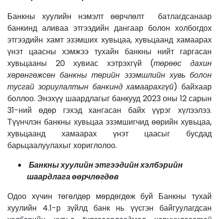
Банкны хуулийн нэмэлт өөрчлөлт батлагдсанаар
банкинд аливаа этгээдийн дангаар болон холбогдох
этгээдийн хамт эзэмших хувьцаа, хувьцаанд хамаарах
үнэт цаасны хэмжээ тухайн банкны нийт гаргасан
хувьцааны 20 хувиас хэтрэхгүй (
төрөөс дахин
хөрөнгөжсөн банкны төрийн эзэмшлийн хувь болон
тусгай зориулалтын банкинд хамаарахгүй
) байхаар
боллоо. Энэхүү шаардлагыг банкууд 2023 оны 12 сарын
31-ний өдөр гэхэд хангасан байх үүрэг хүлээлээ.
Түүнчлэн банкны хувьцаа эзэмшигчид өөрийн хувьцаа,
хувьцаанд хамаарах үнэт цаасыг бусдад
барьцаалуулахыг хориглолоо.
Банкны хуулийн этгээдийн хэлбэрийн
шаардлага өөрчлөгдөв
Одоо хүчин төгөлдөр мөрдөгдөж буй Банкны тухай
хуулийн 4.1-р зүйлд банк нь үүсгэн байгуулагдсан