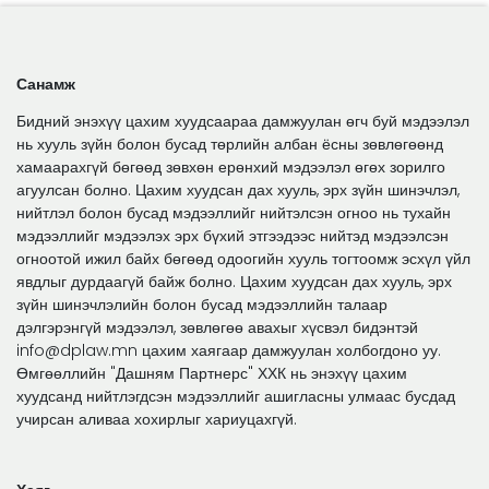
Санамж
Бидний энэхүү цахим хуудсаараа дамжуулан өгч буй мэдээлэл
нь хууль зүйн болон бусад төрлийн албан ёсны зөвлөгөөнд
хамаарахгүй бөгөөд зөвхөн ерөнхий мэдээлэл өгөх зорилго
агуулсан болно. Цахим хуудсан дах хууль, эрх зүйн шинэчлэл,
нийтлэл болон бусад мэдээллийг нийтэлсэн огноо нь тухайн
мэдээллийг мэдээлэх эрх бүхий этгээдээс нийтэд мэдээлсэн
огноотой ижил байх бөгөөд одоогийн хууль тогтоомж эсхүл үйл
явдлыг дурдаагүй байж болно. Цахим хуудсан дах хууль, эрх
зүйн шинэчлэлийн болон бусад мэдээллийн талаар
дэлгэрэнгүй мэдээлэл, зөвлөгөө авахыг хүсвэл бидэнтэй
info@dplaw.mn цахим хаягаар дамжуулан холбогдоно уу.
Өмгөөллийн "Дашням Партнерс" ХХК нь энэхүү цахим
хуудсанд нийтлэгдсэн мэдээллийг ашигласны улмаас бусдад
учирсан аливаа хохирлыг хариуцахгүй.