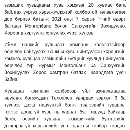
эзэмших хувьцааны хувь хэмжээг 20 хувиас бага
байлгах үүргээ хэрэгжүүлэхтэй холбоотой төлөвлөгөөг
дор бүрнээ баталж 2021 оны 7 сарын 1-ний өдөрт
багтаан Монголбанк болон Санхүүгийн Зохицуулах
Хороонд хүргүүлж, хянуулах үүрэг хүлээв.
Иймд банкийг хувьцаат компани хэлбэртэйгөөр
өөрчлөн байгуулах, банкны хувь нийлүүлсэн хөрөнгийн
хэмжээ, хувьцаа эзэмшлийн бүтцийг хуульд нийцүүлэн
өөрчлөх түр журмыг Монголбанк ба Санхүүгийн
Зохицуулах Хороо хамтран батлах шаардлага үүсч
байна.
Хувьцаат компани хэлбэрээр үйл ажиллагаагаа
явуулах банкуудын Төлөөлөн удирдах зөвлөл 9 ба
түүнээс дээш гишүүнтэй болж, тэдгээрийн гуравны
нэгээс доошгүй хувь нь хараат бус гишүүд байхаар
болж, өөрийн хувьцаа эзэмшигчийн бүртгэлийн
дэлгэрэнгүй мэдээллийг үнэт цаасны төлбөр тооцоо,