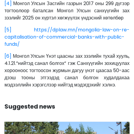
[4]
Монгол Улсын Засгийн газрын 2017 оны 299 дүгээр
тогтоолоор баталсан Монгол Улсын санхүүгийн зах
зээлийг 2025 он хүртэл хөгжүүлэх үндэсний хөтөлбөр
[5]
https://dplaw.mn/mongolia-law-on-re-
capitalisation-of-commercial-banks-with-public-
funds/
[6]
Монгол Улсын Үнэт цаасны зах зээлийн тухай хууль,
4.1.21.”нийтэд санал болгох” гэж Санхүүгийн зохицуулах
хорооноос тогтоосон журмын дагуу үнэт цаасаа 50-аас
дээш тооны этгээдэд санал болгон худалдахаа
мэдээллийн хэрэгслээр нийтэд мэдэгдэхийг хэлнэ.
Suggested news