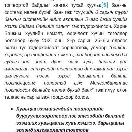
тогтвортой байдлыг хангах тухай хуульд
[5]
банкны
системд нөлөө бүхий банк гэж “
сүүлийн 6 сарын турш
банкны системийн нийт активын 5-аас дээш хувийг
эзэлж байгаа банкийг хэлнэ
” гэж тодорхойлсон. Харин
Банкны хуулийн нэмэлт, өөрчлөлт хүчин төгөлдөр
болсноор буюу 2021 оны 2-р сарын 25-ны өдрөөс
эхлэн тус тодорхойлолт өөрчлөгдөж, улмаар “
банкны
хөрөнгө, өр төлбөрийн хэмжээ, төлбөрийн систем дэх
гүйлгээний нийт дүнд эзлэх хувь, банкны үйл
ажиллагаа, санхүүгийн тогтолцоо дах хамаарал зэрэг
шалгуурыг нэгэн зэрэг баримтлан банкны
тогтолцоонд нөлөөтэй гэж Монголбанкнаас
тогтоосон банкийг нөлөө бүхий банк
” гэж илүү олон
талаас нь харгалзаж тооцохоор болов.
Хувьцаа эзэмшигчдийн төвлөрлийг
бууруулах зорилгоор нэг этгээдийн банкинд
эзэмших хувьцааны хувь хэмжээ, барьцааны
эрхэнд хязгаарлалт тогтоов