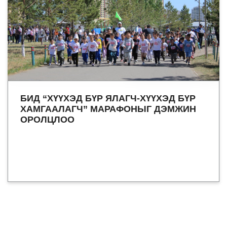
БИД “ХҮҮХЭД БҮР ЯЛАГЧ-ХҮҮХЭД БҮР
ХАМГААЛАГЧ” МАРАФОНЫГ ДЭМЖИН
ОРОЛЦЛОО