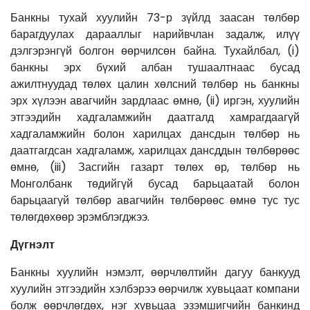
Банкны тухай хуулийн 73-р зүйлд заасан төлбөр
барагдуулах дарааллыг нарийвчлан задалж, илүү
дэлгэрэнгүй болгон өөрчилсөн байна. Тухайлбал, (i)
банкны эрх бүхий албан тушаалтнаас бусад
ажилтнуудад төлөх цалин хөлсний төлбөр нь банкны
эрх хүлээн авагчийн зардлаас өмнө, (ii) иргэн, хуулийн
этгээдийн хадгаламжийн даатгалд хамрагдаагүй
хадгаламжийн болон харилцах дансдын төлбөр нь
даатгагдсан хадгаламж, харилцах дансддын төлбөрөөс
өмнө, (iii) Засгийн газарт төлөх өр, төлбөр нь
Монголбанк төдийгүй бусад барьцаатай болон
барьцаагүй төлбөр авагчийн төлбөрөөс өмнө тус тус
төлөгдөхөөр эрэмблэгджээ.
Дүгнэлт
Банкны хуулийн нэмэлт, өөрчлөлтийн дагуу банкууд
хуулийн этгээдийн хэлбэрээ өөрчилж хувьцаат компани
болж өөрчлөгдөх, нэг хувьцаа эзэмшигчийн банкинд