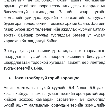
Стратегийн ач холбогдол бүхий ашигт малтмалын
ордын тусгай зөвшөөрөл эзэмшигч дээрх шаардлагыг
биелүүлээгүй тохиолдолд Засгийн газар тухайн
компанийг удирдах, хуулийн хэрэгжилтийг хангуулах
бүрэн эрхт төлөөлөгчийг томилох эрхтэй байна. Засгийн
газар бүрэн эрхт төлөөлөгчийн ажиллах журмыг батлах
эрхтэй байхаар хуульд тусгагдсан бөгөөд уг журам
хараахан батлагдаагүй байна.
Энэхүү хувьцаа эзэмшилд тавигдсан хязгаарлалтын
шаардлагыг тусгай зөвшөөрөл эзэмшигч биелүүлэх
шаардлагатай тодорхой хугацааг Нэмэлт, өөрчлөлтөнд
тусгаж өгөөгүй байна.
Нөхөн төлбөргүй төрийн оролцоо
Ашигт малтмалын тухай хуулийн 5.4 болон 5.5 дахь
хэсэгт хайгуулын ажлыг улсын төсвийн оролцоотойгоор
хийсэн эсэхээс хамааран стратегийн ач холбогдол
бүхий ашигт малтмалын ордуудын төрийн эзэмшлийн