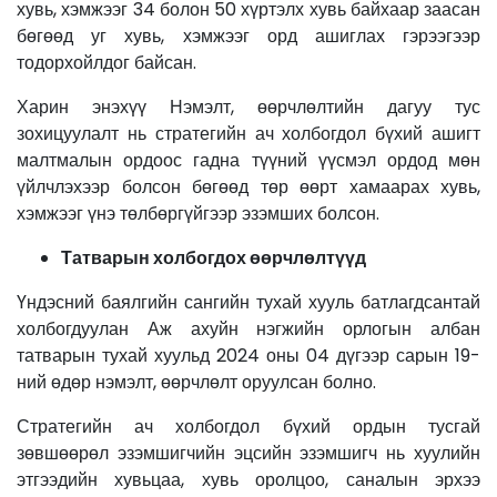
хувь, хэмжээг 34 болон 50 хүртэлх хувь байхаар заасан
бөгөөд уг хувь, хэмжээг орд ашиглах гэрээгээр
тодорхойлдог байсан.
Харин энэхүү Нэмэлт, өөрчлөлтийн дагуу тус
зохицуулалт нь стратегийн ач холбогдол бүхий ашигт
малтмалын ордоос гадна түүний үүсмэл ордод мөн
үйлчлэхээр болсон бөгөөд төр өөрт хамаарах хувь,
хэмжээг үнэ төлбөргүйгээр эзэмших болсон.
Татварын холбогдох өөрчлөлтүүд
Үндэсний баялгийн сангийн тухай хууль батлагдсантай
холбогдуулан Аж ахуйн нэгжийн орлогын албан
татварын тухай хуульд 2024 оны 04 дүгээр сарын 19-
ний өдөр нэмэлт, өөрчлөлт оруулсан болно.
Стратегийн ач холбогдол бүхий ордын тусгай
зөвшөөрөл эзэмшигчийн эцсийн эзэмшигч нь хуулийн
этгээдийн хувьцаа, хувь оролцоо, саналын эрхээ