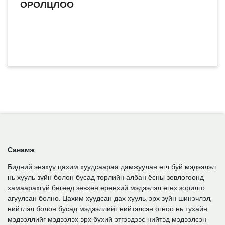
ОРОЛЦЛОО
Санамж
Бидний энэхүү цахим хуудсаараа дамжуулан өгч буй мэдээлэл
нь хууль зүйн болон бусад төрлийн албан ёсны зөвлөгөөнд
хамаарахгүй бөгөөд зөвхөн ерөнхий мэдээлэл өгөх зорилго
агуулсан болно. Цахим хуудсан дах хууль, эрх зүйн шинэчлэл,
нийтлэл болон бусад мэдээллийг нийтэлсэн огноо нь тухайн
мэдээллийг мэдээлэх эрх бүхий этгээдээс нийтэд мэдээлсэн