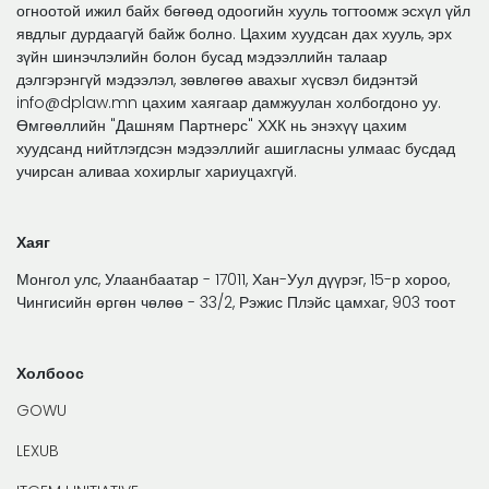
огноотой ижил байх бөгөөд одоогийн хууль тогтоомж эсхүл үйл
явдлыг дурдаагүй байж болно. Цахим хуудсан дах хууль, эрх
зүйн шинэчлэлийн болон бусад мэдээллийн талаар
дэлгэрэнгүй мэдээлэл, зөвлөгөө авахыг хүсвэл бидэнтэй
info@dplaw.mn цахим хаягаар дамжуулан холбогдоно уу.
Өмгөөллийн "Дашням Партнерс" ХХК нь энэхүү цахим
хуудсанд нийтлэгдсэн мэдээллийг ашигласны улмаас бусдад
учирсан аливаа хохирлыг хариуцахгүй.
Хаяг
Монгол улс, Улаанбаатар - 17011, Хан-Уул дүүрэг, 15-р хороо,
Чингисийн өргөн чөлөө - 33/2, Рэжис Плэйс цамхаг, 903 тоот
Холбоос
GOWU
LEXUB