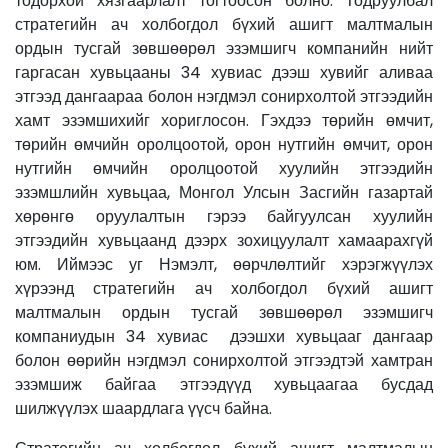
тодорхой хязгаарлалт тогтоосон болно. Тодруулбал
стратегийн ач холбогдол бүхий ашигт малтмалын
ордын тусгай зөвшөөрөл эзэмшигч компанийн нийт
гаргасан хувьцааны 34 хувиас дээш хувийг аливаа
этгээд дангаараа болон нэгдмэл сонирхолтой этгээдийн
хамт эзэмшихийг хориглосон. Гэхдээ төрийн өмчит,
төрийн өмчийн оролцоотой, орон нутгийн өмчит, орон
нутгийн өмчийн оролцоотой хуулийн этгээдийн
эзэмшлийн хувьцаа, Монгол Улсын Засгийн газартай
хөрөнгө оруулалтын гэрээ байгуулсан хуулийн
этгээдийн хувьцаанд дээрх зохицуулалт хамаарахгүй
юм. Иймээс уг Нэмэлт, өөрчлөлтийг хэрэгжүүлэх
хүрээнд стратегийн ач холбогдол бүхий ашигт
малтмалын ордын тусгай зөвшөөрөл эзэмшигч
компаниудын 34 хувиас дээшхи хувьцааг дангаар
болон өөрийн нэгдмэл сонирхолтой этгээдтэй хамтран
эзэмшиж байгаа этгээдүүд хувьцаагаа бусдад
шилжүүлэх шаардлага үүсч байна.