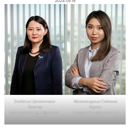
2024.05.19
Энхбатын Цолмончимэг
Мөнхмандахын Соёлмаа
Партнер
Хуульч
tsolmonchimeg.e@dplaw.
m.soyolmaa@dplaw.mn
mn