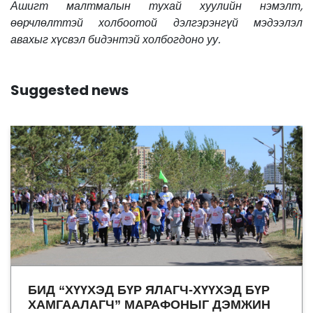
Ашигт малтмалын тухай хуулийн нэмэлт,
өөрчлөлттэй холбоотой дэлгэрэнгүй мэдээлэл
авахыг хүсвэл бидэнтэй холбогдоно уу.
Suggested news
БИД “ХҮҮХЭД БҮР ЯЛАГЧ-ХҮҮХЭД БҮР
ХАМГААЛАГЧ” МАРАФОНЫГ ДЭМЖИН