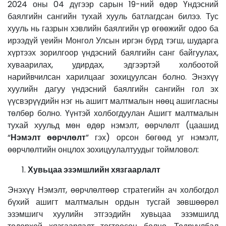
2024 оны 04 дүгээр сарын 19-ний өдөр Үндэсний
баялгийн сангийн тухай хууль батлагдсан билээ. Тус
хууль нь газрын хэвлийн баялгийн үр өгөөжийг одоо ба
ирээдүй үеийн Монгол Улсын иргэн бүрд тэгш, шударга
хүртээх зорилгоор үндэсний баялгийн санг байгуулах,
хуваарилах, удирдах, эдгээртэй холбоотой
нарийвчилсан харилцааг зохицуулсан болно. Энэхүү
хуулийн дагуу үндэсний баялгийн сангийн гол эх
үүсвэрүүдийн нэг нь ашигт малтмалын нөөц ашигласны
төлбөр болно. Үүнтэй холбогдуулан Ашигт малтмалын
тухай хуульд мөн өдөр нэмэлт, өөрчлөлт (цаашид
“
Нэмэлт өөрчлөлт
” гэх) орсон бөгөөд уг нэмэлт,
өөрчлөлтийн онцлох зохицуулалтуудыг тоймловол:
Хувьцаа эзэмшлийн
хязгаарлалт
Энэхүү Нэмэлт, өөрчлөлтөөр стратегийн ач холбогдол
бүхий ашигт малтмалын ордын тусгай зөвшөөрөл
эзэмшигч хуулийн этгээдийн хувьцаа эзэмшилд