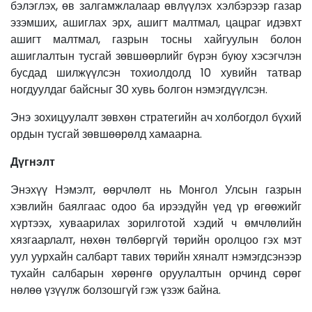
бэлэглэх, өв залгамжлалаар өвлүүлэх хэлбэрээр газар
эзэмших, ашиглах эрх, ашигт малтмал, цацраг идэвхт
ашигт малтмал, газрын тосны хайгуулын болон
ашиглалтын тусгай зөвшөөрлийг бүрэн буюу хэсэгчлэн
бусдад шилжүүлсэн тохиолдолд 10 хувийн татвар
ногдуулдаг байсныг 30 хувь болгон нэмэгдүүлсэн.
Энэ зохицуулалт зөвхөн стратегийн ач холбогдол бүхий
ордын тусгай зөвшөөрөлд хамаарна.
Дүгнэлт
Энэхүү Нэмэлт, өөрчлөлт нь Монгол Улсын газрын
хэвлийн баялгаас одоо ба ирээдүйн үед үр өгөөжийг
хүртээх, хуваарилах зорилготой хэдий ч өмчлөлийн
хязгаарлалт, нөхөн төлбөргүй төрийн оролцоо гэх мэт
уул уурхайн салбарт тавих төрийн хяналт нэмэгдсэнээр
тухайн салбарын хөрөнгө оруулалтын орчинд сөрөг
нөлөө үзүүлж болзошгүй гэж үзэж байна.