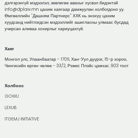
дэлгэрэнгүй мэдээлэл, зөвлөгөө авахыг хүсвэл бидэнтэй
info@dplaw.mn цахим хаягаар дамжуулан холбогдоно уу.
Өмгөөллийн "Дашням Партнерс" ХХК нь энэхүү цахим
хуудсанд нийтлэгдсэн мэдээллийг ашигласны улмаас бусдад
учирсан аливаа хохирлыг хариуцахгүй.
Хаяг
Монгол улс, Улаанбаатар - 17011, Хан-Уул дүүрэг, 15-р хороо,
Чингисийн өргөн чөлөө - 33/2, Рэжис Плэйс цамхаг, 903 тоот
Холбоос
GOWU
LEXUB
ITGEMJ INITIATIVE