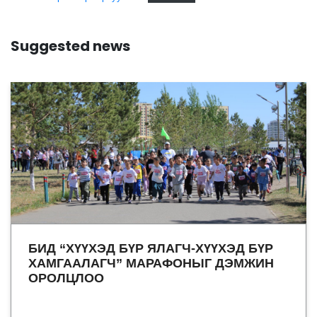
Suggested news
БИД “ХҮҮХЭД БҮР ЯЛАГЧ-ХҮҮХЭД БҮР
ХАМГААЛАГЧ” МАРАФОНЫГ ДЭМЖИН
ОРОЛЦЛОО