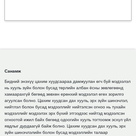
Санамж
Бидний энэхүү цахим хуудсаараа дамжуулан өгч буй мэдээлэл
нь хууль зүйн болон бусад төрлийн албан ёсны зөвлөгөөнд
хамаарахгүй бөгөөд зөвхөн ерөнхий мэдээлэл өгөх зорилго
агуулсан болно. Цахим хуудсан дах хууль, эрх зүйн шинэчлэл,
нийтлэл болон бусад мэдээллийг нийтэлсэн огноо нь тухайн
мэдээллийг мэдээлэх эрх бүхий этгээдээс нийтэд мэдээлсэн
огноотой ижил байх бөгөөд одоогийн хууль тогтоомж эсхүл үйл
явдлыг дурдаагүй байж болно. Цахим хуудсан дах хууль, эрх
зүйн шинэчлэлийн болон бусад мэдээллийн талаар