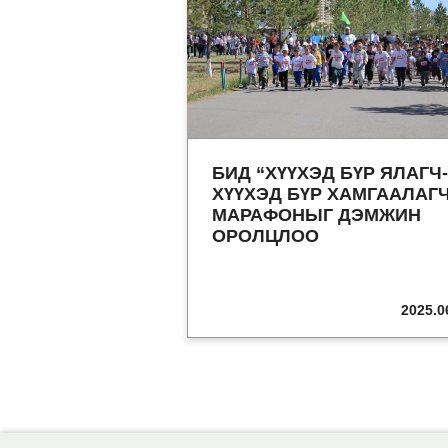
БИД “ХҮҮХЭД БҮР ЯЛАГЧ-
ХҮҮХЭД БҮР ХАМГААЛАГ
МАРАФОНЫГ ДЭМЖИН
ОРОЛЦЛОО
2025.0