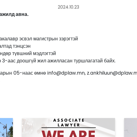
2024.10.23
ажилд авна.
бакалавр эсвэл магистрын зэрэгтэй
алтад тэнцсэн
өндөр түвшний мэдлэгтэй
р 3-аас доошгүй жил ажилласан туршлагатай байх.
сарын 05-наас өмнө info@dplaw.mn, z.ankhiluun@dplaw.mn
.