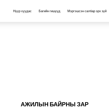
Нүүр хуудас
Багийн гишүүд
Мэргэшсэн салбар эрх зүй
АЖИЛЫН БАЙРНЫ ЗАР