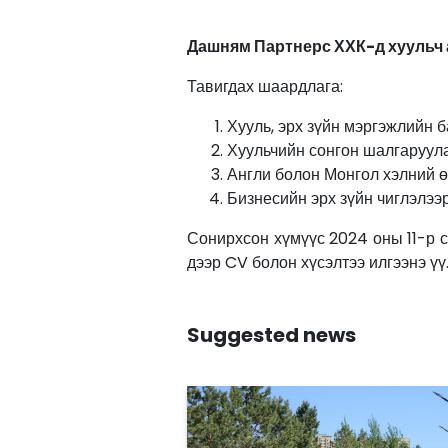
Дашням Партнерс ХХК-д хуульч 
Тавигдах шаардлага:
Хууль, эрх зүйн мэргэжлийн 
Хуульчийн сонгон шалгаруул
Англи болон Монгол хэлний 
Бизнесийн эрх зүйн чиглэлээ
Сонирхсон хүмүүс 2024 оны 11-р 
дээр CV болон хүсэлтээ илгээнэ үү
Suggested news