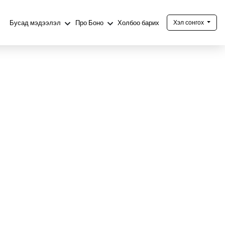
Бусад мэдээлэл
Про Боно
Холбоо барих
Хэл сонгох