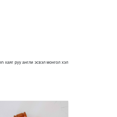
 хаяг руу англи эсвэл монгол хэл