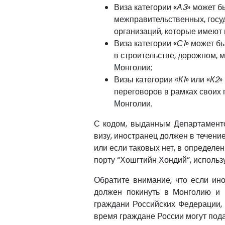
Виза категории «
А3
» может 
межправительственных, госу
организаций, которые имеют 
Виза категории «
С1
» может б
в строительстве, дорожном, м
Монголии;
Визы категории «
К1
» или «
К2
»
переговоров в рамках своих 
Монголии.
С кодом, выданным Департаменто
визу, иностранец должен в течение
или если таковых нет, в определе
порту “Хошгтийн Хондий”, использ
Обратите внимание, что если ин
должен покинуть в Монголию и 
граждани Российских Федерации,
время граждане России могут пода