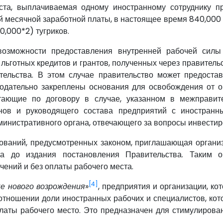
ста, выплачиваемая одному иностранному сотруднику п
месячной заработной платы, в настоящее время 840,000 т
50,000*2) тугриков.
возможности предоставления внутренней рабочей силы
льготных кредитов и грантов, полученных через правитель
ельства. В этом случае правительство может предоста
дательно закреплены основания для освобождения от оп
ающие по договору в случае, указанном в межправит
енов и руководящего состава предприятий с иностран
министративного органа, отвечающего за вопросы инвестир
ований, предусмотренных законом, приглашающая органи
а до издания постановления Правительства. Таким о
чений и без оплаты рабочего места.
[4]
е нового возрождения
»
, предприятия и организации, ко
 отношении доли иностранных рабочих и специалистов, кот
латы рабочего место. Это предназначен для стимулирова