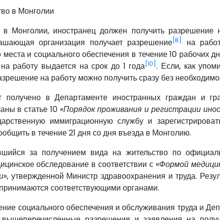
тво в Монголии
 в Монголии, иностранец должен получить разрешение 
[8]
лашающая организация получает разрешение
на работ
 места и социального обеспечения в течение 10 рабочих д
[10]
на работу выдается на срок до 1 года
. Если, как упо
азрешение на работу можно получить сразу без необходимо
т получено в Департаменте иностранных граждан и гр
ны в статье 10 «
Порядок проживания и регистрации ино
дарственную иммиграционную службу и зарегистрироват
ообщить в течение 21 дня со дня въезда в Монголию.
вшийся за получением вида на жительство по официа
ицинское обследование в соответствии с «
Формой медици
и
», утвержденной Министр здравоохранения и труда. Резу
е принимаются соответствующими органами.
ление социального обеспечения и обслуживания труда и Де
е вышеперечисленные разрешения и заявления на полу