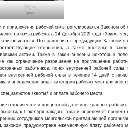
Т.Сувд
Юрист
и и привлечения рабочей силы регулировался Законом об 
алистов из-за рубежа, а 24 Декабря 2021 года «
Закон о т
 реализовываться. По сравнению с предыдущим Законом о 
соответствующие отношения, а также внесены в закон
вовыми актами. Также в закон внесены некоторые поло
кие как ограничение разрешения на приглашение работн
остранных работников, поиск внутренней рабочей силы
ния внутренней рабочей силы в течение 14 дней с нача
ка и определение виды, категории рабочих мест для иност
 специалистов /квоты/ и оплата рабочего места
ние о количестве и процентной доле иностранных рабочих,
льности, к 1 октября каждого года и определяет процент
тренних сотрудников монгольской приглашающей организа
ы, законом предусмотрена ежемесячную плату рабочего м