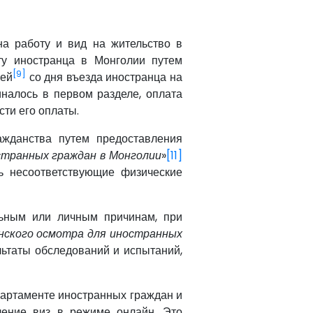
на работу и вид на жительство в
у иностранца в Монголии путем
[9]
ней
со дня въезда иностранца на
миналось в первом разделе, оплата
сти его оплаты.
ажданства путем предоставления
странных граждан в Монголии
»
[11]
ь несоответствующие физические
льным или личным причинам, при
нского осмотра для иностранных
льтаты обследований и испытаний,
партаменте иностранных граждан и
чение виз в режиме онлайн. Это