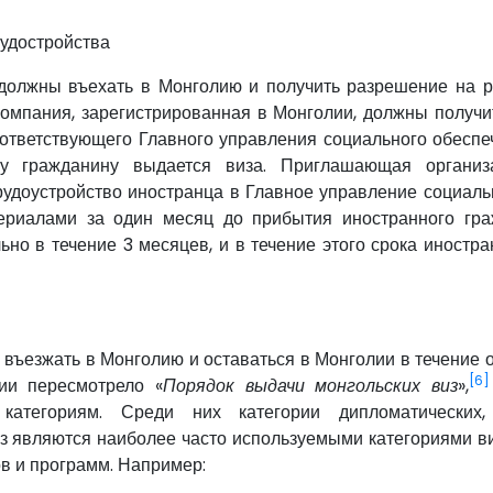
удостройства
должны въехать в Монголию и получить разрешение на 
омпания, зарегистрированная в Монголии, должны получи
оответствующего Главного управления социального обеспеч
му гражданину выдается виза. Приглашающая организ
рудоустройство иностранца в Главное управление социаль
ериалами за один месяц до прибытия иностранного гра
ьно в течение 3 месяцев, и в течение этого срока иностр
 въезжать в Монголию и оставаться в Монголии в течение
[6]
лии пересмотрело «
Порядок выдачи монгольских виз
»,
атегориям. Среди них категории дипломатических, 
из являются наиболее часто используемыми категориями в
в и программ. Например: