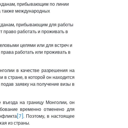
ажданам, прибывающим по линии
а также международных
жданам, прибывающим для работы
ют право работать и проживать в
деловыми целями или для встреч и
т права работать или проживать в
нголии в качестве разрешения на
и в стране, в которой он находится
 подав заявку на получение визы в
 въезда на границу Монголии, он
ебование временно отменено для
нфликта
[7]
. Поэтому, в настоящее
жая из страны.