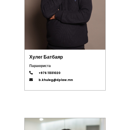
Хулег Батбаяр
Параюриста
+976 11331020
b.khuleg@dplaw.mn