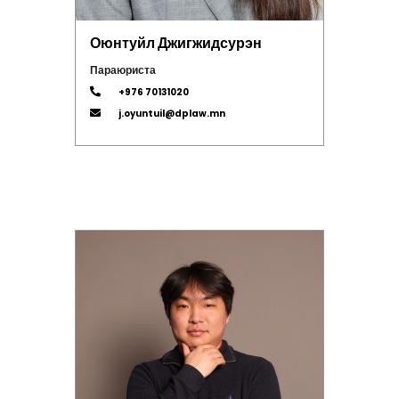
Оюнтуйл Джигжидсурэн
Параюриста
+976 70131020
j.oyuntuil@dplaw.mn