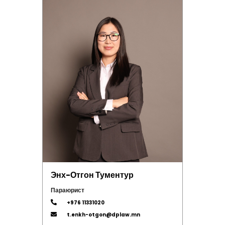
Энх-Отгон Тументур
Параюрист
+976 11331020
t.enkh-otgon@dplaw.mn