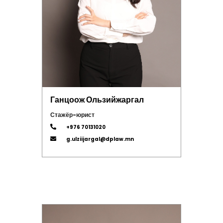
Ганцоож Ользийжаргал
Стажёр-юрист
+976 70131020
g.ulziijargal@dplaw.mn