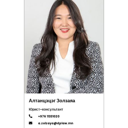
Алтанцэцэг Золзаяа
Юрист-консультант
+976 11331020
a.zolzaya@dplaw.mn