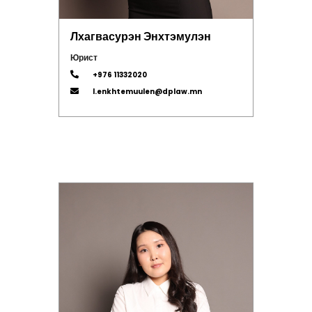
Лхагвасурэн Энхтэмулэн
Юрист
+976 11332020
l.enkhtemuulen@dplaw.mn