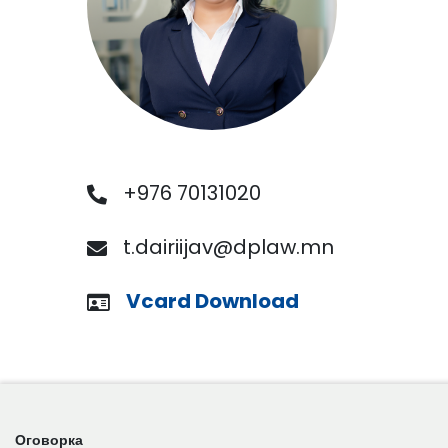
+976 70131020
t.dairiijav@dplaw.mn
Vcard Download
Оговорка