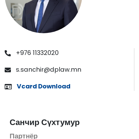
+976 11332020
s.sanchir@dplaw.mn
Vcard Download
Санчир Сүхтумур
Партнёр