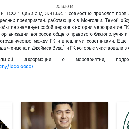
2019.10.14
0 и ТОО “ ДиБи энд ЖиТиЭс ” совместно проводят перв
 средних предприятий, работающих в Монголии. Темой о
событие знаменует собой первое в истории мероприятие Г
 организации, вопросов общего правового благополучия и
сотрудничество между ГК и внешними советниками. Еще
да Фримена и Джеймса Вуда) и ГК, которые участвовали в
тельной информации о мероприятии, под
any/legalease/