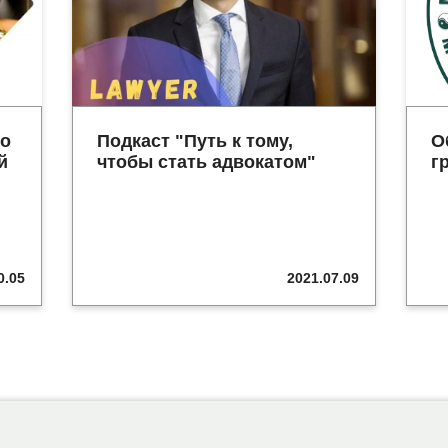
по
Подкаст "Путь к тому,
О
й
чтобы стать адвокатом"
г
0.05
2021.07.09